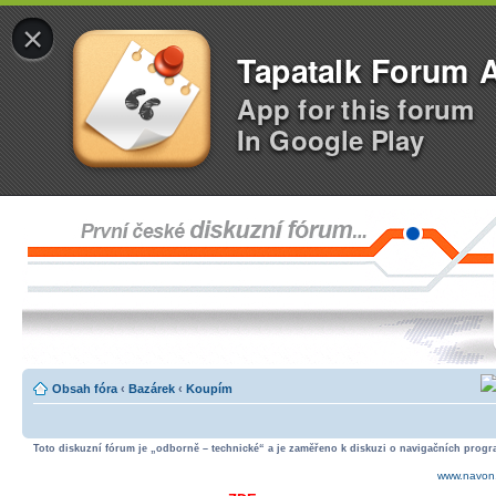
×
Tapatalk Forum 
App for this forum
In Google Play
Obsah fóra
‹
Bazárek
‹
Koupím
Toto diskuzní fórum je „odborně – technické“ a je zaměřeno k diskuzi o navigačních progra
www.navon.