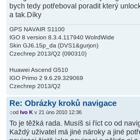
bych tedy potřeboval poradit který unlo
a tak.Díky
GPS NAVAIR S1100
IGO 8 version 8.3.4.117940 WolrdWide
Skin GJ6.15p_da (DVS1&gurjon)
Czechrep 2013/Q2 (090310)
Huawei Ascend G510
IGO Primo 2 9.6.29.329069
Czechrep 2013/Q2
Re: Obrázky kroků navigace
od
Ivo K
v 21 úno 2010 12:36
To je těžká rada. Musíš si říct co od na
Každý uživatel má jiné nároky a jiné po