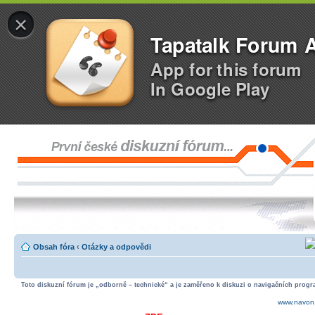
×
Tapatalk Forum 
App for this forum
In Google Play
Obsah fóra
‹
Otázky a odpovědi
Toto diskuzní fórum je „odborně – technické“ a je zaměřeno k diskuzi o navigačních progra
www.navon.