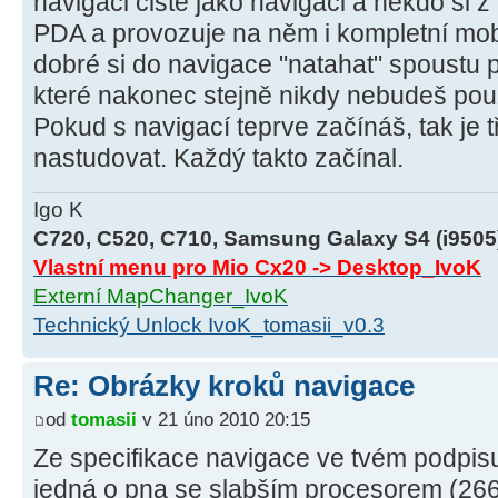
navigaci čistě jako navigaci a někdo si z
PDA a provozuje na něm i kompletní mobi
dobré si do navigace "natahat" spoustu 
které nakonec stejně nikdy nebudeš pou
Pokud s navigací teprve začínáš, tak je t
nastudovat. Každý takto začínal.
Igo K
C720, C520, C710, Samsung Galaxy S4 (i9505
Vlastní menu pro Mio Cx20 -> Desktop_IvoK
Externí MapChanger_IvoK
Technický Unlock IvoK_tomasii_v0.3
Re: Obrázky kroků navigace
od
tomasii
v 21 úno 2010 20:15
Ze specifikace navigace ve tvém podpisu
jedná o pna se slabším procesorem (26