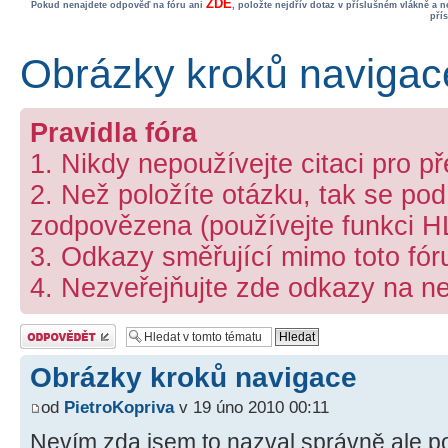
ZDE
Pokud nenajdete odpověď na fóru ani
, položte nejdřív dotaz v příslušném vlákně a 
pří
Obrázky kroků navigac
Pravidla fóra
1. Nikdy nepoužívejte citaci pro p
2. Než položíte otázku, tak se podí
zodpovězena (používejte funkci 
3. Odkazy směřující mimo toto fó
4. Nezveřejňujte zde odkazy na ne
Odeslat odpověď
Obrázky kroků navigace
od
PietroKopriva
v 19 úno 2010 00:11
Nevím zda jsem to nazval správně ale po