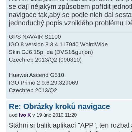
se dají nějakým způsobem pořídit jednot
navigace tak,aby se podle nich dal sesta
jednoduchý popis vzniklého problému.Dě
GPS NAVAIR S1100
IGO 8 version 8.3.4.117940 WolrdWide
Skin GJ6.15p_da (DVS1&gurjon)
Czechrep 2013/Q2 (090310)
Huawei Ascend G510
IGO Primo 2 9.6.29.329069
Czechrep 2013/Q2
Re: Obrázky kroků navigace
od
Ivo K
v 19 úno 2010 11:20
Stáhni si balík aplikací "APP", ten rozba