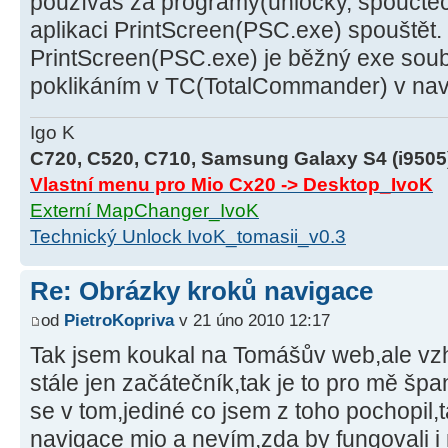
používáš za programy(unlocky, spoučtěče
aplikaci PrintScreen(PSC.exe) spouštět.
PrintScreen(PSC.exe) je běžný exe soub
poklikáním v TC(TotalCommander) v nav
Igo K
C720, C520, C710, Samsung Galaxy S4 (i9505
Vlastní menu pro Mio Cx20 -> Desktop_IvoK
Externí MapChanger_IvoK
Technický Unlock IvoK_tomasii_v0.3
Re: Obrázky kroků navigace
od
PietroKopriva
v 21 úno 2010 12:17
Tak jsem koukal na Tomášův web,ale vz
stále jen začátečník,tak je to pro mě špa
se v tom,jediné co jsem z toho pochopil,
navigace mio a nevím,zda by fungovali i 