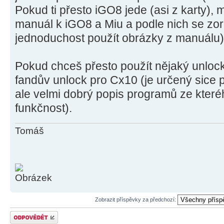
Pokud ti přesto iGO8 jede (asi z karty), 
manuál k iGO8 a Miu a podle nich se zori
jednoduchost použít obrázky z manuálu)
Pokud chceš přesto použít nějaký unloc
fandův unlock pro Cx10 (je určený sice 
ale velmi dobrý popis programů ze kteréh
funkčnost).
Tomáš
Zobrazit příspěvky za předchozí:
Odeslat odpověď