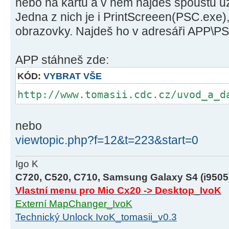
nebo na kartu a v něm najdeš spoustu už
Jedna z nich je i PrintScreeen(PSC.exe),
obrazovky. Najdeš ho v adresáři APP\P
APP stáhneš zde:
KÓD:
VYBRAT VŠE
http://www.tomasii.cdc.cz/uvod_a_d
nebo
viewtopic.php?f=12&t=223&start=0
Igo K
C720, C520, C710, Samsung Galaxy S4 (i9505
Vlastní menu pro Mio Cx20 -> Desktop_IvoK
Externí MapChanger_IvoK
Technický Unlock IvoK_tomasii_v0.3