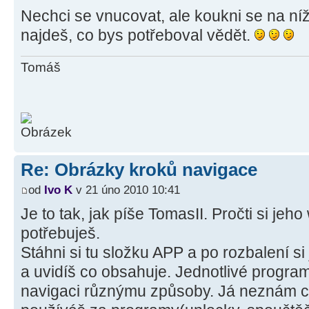
Nechci se vnucovat, ale koukni se na ní
najdeš, co bys potřeboval vědět.
Tomáš
Re: Obrázky kroků navigace
od
Ivo K
v 21 úno 2010 10:41
Je to tak, jak píše TomasII. Pročti si jeh
potřebuješ.
Stáhni si tu složku APP a po rozbalení si
a uvidíš co obsahuje. Jednotlivé progr
navigaci různýmu způsoby. Já neznám co