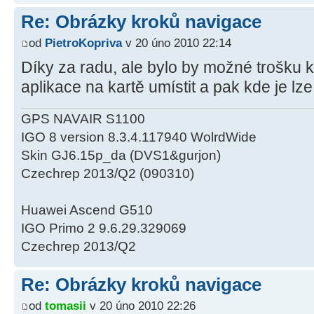
Re: Obrázky kroků navigace
od
PietroKopriva
v 20 úno 2010 22:14
Díky za radu, ale bylo by možné trošku k
aplikace na kartě umístit a pak kde je lz
GPS NAVAIR S1100
IGO 8 version 8.3.4.117940 WolrdWide
Skin GJ6.15p_da (DVS1&gurjon)
Czechrep 2013/Q2 (090310)
Huawei Ascend G510
IGO Primo 2 9.6.29.329069
Czechrep 2013/Q2
Re: Obrázky kroků navigace
od
tomasii
v 20 úno 2010 22:26