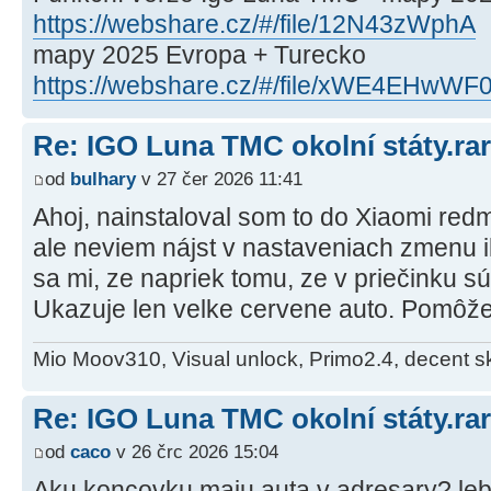
https://webshare.cz/#/file/12N43zWphA
mapy 2025 Evropa + Turecko
https://webshare.cz/#/file/xWE4EHwWF
Re: IGO Luna TMC okolní státy.rar
od
bulhary
v 27 čer 2026 11:41
Ahoj, nainstaloval som to do Xiaomi redm
ale neviem nájst v nastaveniach zmenu i
sa mi, ze napriek tomu, ze v priečinku 
Ukazuje len velke cervene auto. Pomôž
Mio Moov310, Visual unlock, Primo2.4, decent s
Re: IGO Luna TMC okolní státy.rar
od
caco
v 26 črc 2026 15:04
Aku koncovku maju auta v adresary? leb