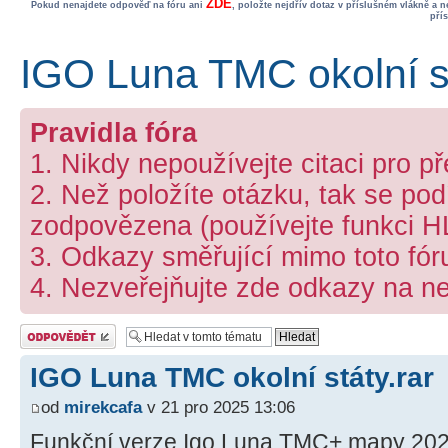
ZDE
Pokud nenajdete odpověď na fóru ani
, položte nejdřív dotaz v příslušném vlákně a 
pří
IGO Luna TMC okolní st
Pravidla fóra
1. Nikdy nepoužívejte citaci pro p
2. Než položíte otázku, tak se podí
zodpovězena (používejte funkci 
3. Odkazy směřující mimo toto fó
4. Nezveřejňujte zde odkazy na ne
Odeslat odpověď
IGO Luna TMC okolní státy.rar
od
mirekcafa
v 21 pro 2025 13:06
Funkční verze Igo Luna TMC+ mapy 20