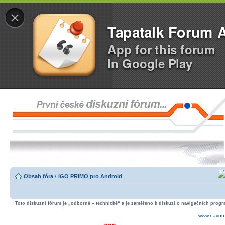
×
Tapatalk Forum 
App for this forum
In Google Play
Obsah fóra
‹
iGO PRIMO pro Android
Toto diskuzní fórum je „odborně – technické“ a je zaměřeno k diskuzi o navigačních progra
www.navon.