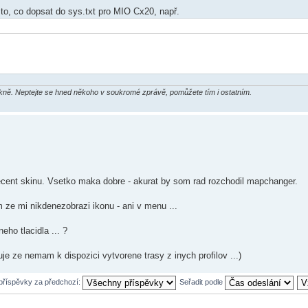
 to, co dopsat do sys.txt pro MIO Cx20, např.
ákně. Neptejte se hned někoho v soukromé zprávě, pomůžete tím i ostatním.
cent skinu. Vsetko maka dobre - akurat by som rad rozchodil mapchanger.
ze mi nikdenezobrazi ikonu - ani v menu ...
ho tlacidla ... ?
e ze nemam k dispozici vytvorene trasy z inych profilov ...)
 příspěvky za předchozí:
Seřadit podle