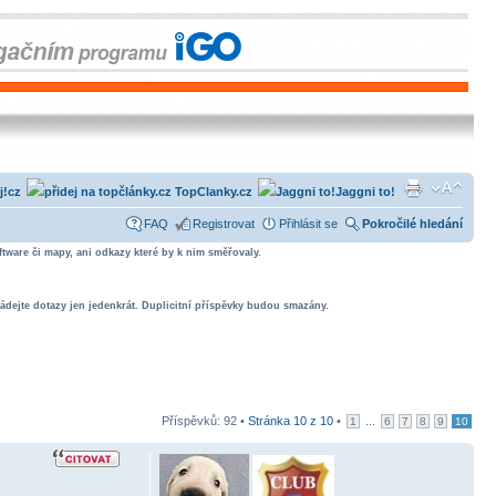
j!cz
TopClanky.cz
Jaggni to!
FAQ
Registrovat
Přihlásit se
Pokročilé hledání
tware či mapy, ani odkazy které by k nim směřovaly.
ádejte dotazy jen jedenkrát. Duplicitní příspěvky budou smazány.
Příspěvků: 92 •
Stránka
10
z
10
•
...
1
6
7
8
9
10