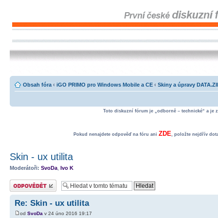
Obsah fóra
‹
iGO PRIMO pro Windows Mobile a CE
‹
Skiny a úpravy DATA.Z
Toto diskuzní fórum je „odborně – technické“ a je 
ZDE
Pokud nenajdete odpověď na fóru ani
, položte nejdřív do
Skin - ux utilita
Moderátoři:
SvoDa
,
Ivo K
Odeslat odpověď
Re: Skin - ux utilita
od
SvoDa
v 24 úno 2016 19:17