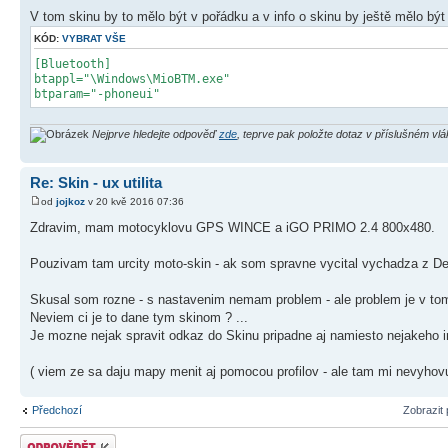
V tom skinu by to mělo být v pořádku a v info o skinu by ještě mělo být
KÓD:
VYBRAT VŠE
[Bluetooth]
btappl="\Windows\MioBTM.exe"
btparam="-phoneui"
Nejprve hledejte odpověď
zde
, teprve pak položte dotaz v příslušném vl
Re: Skin - ux utilita
od
jojkoz
v 20 kvě 2016 07:36
Zdravim, mam motocyklovu GPS WINCE a iGO PRIMO 2.4 800x480.
Pouzivam tam urcity moto-skin - ak som spravne vycital vychadza z De
Skusal som rozne - s nastavenim nemam problem - ale problem je v tom 
Neviem ci je to dane tym skinom ? ...
Je mozne nejak spravit odkaz do Skinu pripadne aj namiesto nejakeho ine
( viem ze sa daju mapy menit aj pomocou profilov - ale tam mi nevyhovuj
Předchozí
Zobrazit
Odeslat odpověď