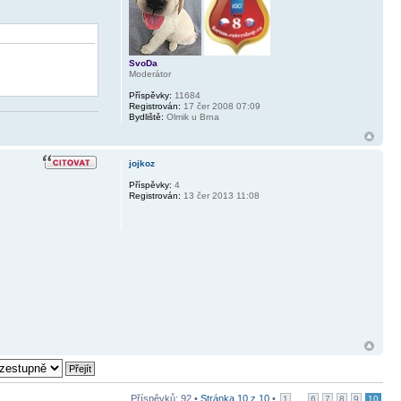
SvoDa
Moderátor
Příspěvky:
11684
Registrován:
17 čer 2008 07:09
Bydliště:
Olmik u Brna
jojkoz
Příspěvky:
4
Registrován:
13 čer 2013 11:08
Příspěvků: 92 •
Stránka
10
z
10
•
...
1
6
7
8
9
10