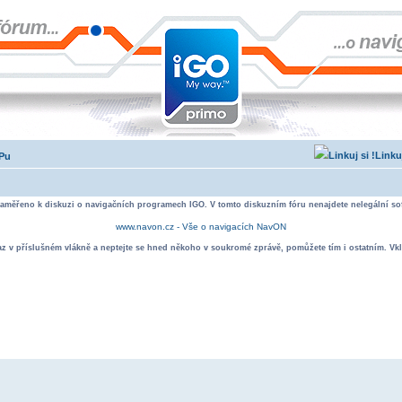
Linku
IPu
zaměřeno k diskuzi o navigačních programech IGO. V tomto diskuzním fóru nenajdete nelegální sof
www.navon.cz - Vše o navigacích NavON
taz v příslušném vlákně a neptejte se hned někoho v soukromé zprávě, pomůžete tím i ostatním. Vkl