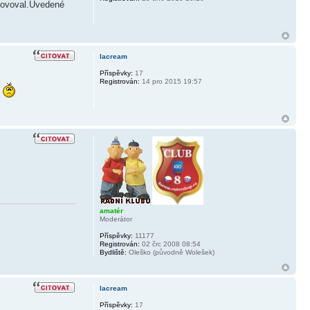
yhovoval.Uvedené
lacream
Příspěvky:
17
Registrován:
14 pro 2015 19:57
o
amatér
Moderátor
Příspěvky:
11177
Registrován:
02 črc 2008 08:54
Bydliště:
Oleško (původně Wolešek)
lacream
Příspěvky:
17