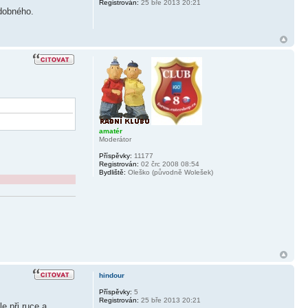
Registrován:
25 bře 2013 20:21
odobného.
amatér
Moderátor
Příspěvky:
11177
Registrován:
02 črc 2008 08:54
Bydliště:
Oleško (původně Wolešek)
hindour
Příspěvky:
5
Registrován:
25 bře 2013 20:21
e při ruce a