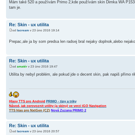
Mám také 520 a používám Primo 2,kde používám skin Dimka WA P153-Tom
tam je.
Re: Skin - ux utilita
od
lacream
v 23 úno 2016 19:14
Prepac,ale ja by som predsa len radsej bral nejaky doplnok,alebo neja
Re: Skin - ux utilita
od
amatér
v 23 úno 2016 19:47
Utilita by nebyl problém, ale pokud jde o decent skin, pak napiš přímo ri
Hlasy TTS pro Android
PRIMO - tipy a triky
Návod, jak zprovoznit utility (a skiny) ve verzi iGO Navigation
TTS hlas pro NxtGen (CZ)
Nová Zuzana PRIMO 2
Re: Skin - ux utilita
od
lacream
v 23 úno 2016 20:57