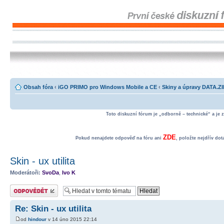
Obsah fóra
‹
iGO PRIMO pro Windows Mobile a CE
‹
Skiny a úpravy DATA.Z
Toto diskuzní fórum je „odborně – technické“ a je 
ZDE
Pokud nenajdete odpověď na fóru ani
, položte nejdřív do
Skin - ux utilita
Moderátoři:
SvoDa
,
Ivo K
Odeslat odpověď
Re: Skin - ux utilita
od
hindour
v 14 úno 2015 22:14