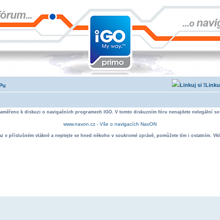
Linku
IPu
zaměřeno k diskuzi o navigačních programech IGO. V tomto diskuzním fóru nenajdete nelegální sof
www.navon.cz - Vše o navigacích NavON
taz v příslušném vlákně a neptejte se hned někoho v soukromé zprávě, pomůžete tím i ostatním. Vkl