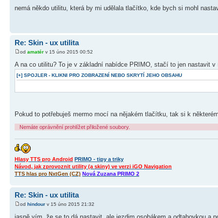
nemá někdo utilitu, která by mi udělala tlačítko, kde bych si mohl nas
Re: Skin - ux utilita
od
amatér
v 15 úno 2015 00:52
A na co utilitu? To je v základní nabídce PRIMO, stačí to jen nastavit 
[+] SPOJLER - KLIKNI PRO ZOBRAZENÍ NEBO SKRYTÍ JEHO OBSAHU
Pokud to potřebuješ mermo mocí na nějakém tlačítku, tak si k některém
Nemáte oprávnění prohlížet přiložené soubory.
Hlasy TTS pro Android
PRIMO - tipy a triky
Návod, jak zprovoznit utility (a skiny) ve verzi iGO Navigation
TTS hlas pro NxtGen (CZ)
Nová Zuzana PRIMO 2
Re: Skin - ux utilita
od
hindour
v 15 úno 2015 21:32
jasně vím, že se to dá nastavit, ale jezdim osobákem a odtahovkou a potř