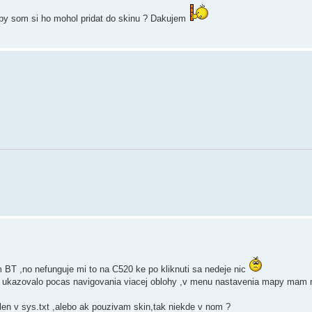
aby som si ho mohol pridat do skinu ? Dakujem
m BT ,no nefunguje mi to na C520 ke po kliknuti sa nedeje nic
ukazovalo pocas navigovania viacej oblohy ,v menu nastavenia mapy mam 
len v sys.txt ,alebo ak pouzivam skin,tak niekde v nom ?