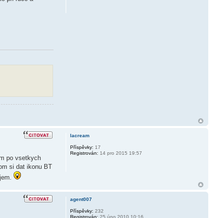
lacream
Příspěvky:
17
Registrován:
14 pro 2015 19:57
am po vsetkych
som si dat ikonu BT
ujem.
agent007
Příspěvky:
232
Registrován:
25 úno 2010 10:16