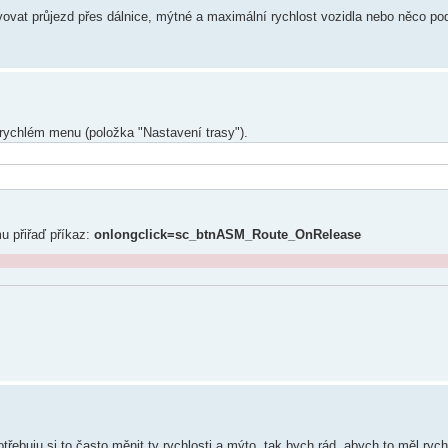
tavovat průjezd přes dálnice, mýtné a maximální rychlost vozidla nebo něco p
v rychlém menu (položka "Nastavení trasy").
u přiřaď příkaz:
onlongclick=sc_btnASM_Route_OnRelease
ebuju si to často měnit ty rychlosti a mýto, tak bych rád, abych to měl rychl