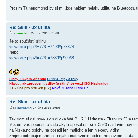
Prosim Ta,nepomohol by si mi ,kde najdem nejaku utilitu na Bluetooth,
Re: Skin - ux utilita
od
amatér
v 24 úno 2016 05:48
Je to součástí skinu
viewtopic.php?f=77&t=2409#p78874
Nebo
viewtopic.php?f=77&t=2869#p90968
Hlasy TTS pro Android
PRIMO - tipy a triky
Návod, jak zprovoznit utility (a skiny) ve verzi iGO Navigation
TTS hlas pro NxtGen (CZ)
Nová Zuzana PRIMO 2
Re: Skin - ux utilita
od
lacream
v 24 úno 2016 19:05
Tak som si dal novy skin diMka WA P.1.7.1 Ultimate - Titanium 5'' je ta
Mozem vas poprosit o radu akym sposobom si v C520 nastavim,aby mi 
na Nizka,no oblohu na pozadi len malicko a len niekedy vidim.
Zrejme potrebujem zmenit nejake nastavenie hodnot,no neviem ci staci 