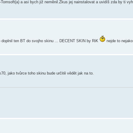
soft(a) a asi bych již neměnil.Zkus jej nainstalovat a uvidíš zda by ti v
ko doplnil ten BT do svojho skinu ... DECENT SKIN by RiK
nejde to nejak
k70, jako tvůrce toho skinu bude určitě vědět jak na to.