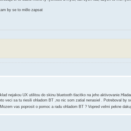
 kam by se to mělo zapsat
ad nejakou UX utilitou do skinu bluetooth tlacitko na jeho aktivovanie.Hlad
o veci sa tu riesili ohladom BT ,no nic som zatial nenasiel . Potreboval by 
t. Mozem vas poprosit o pomoc a radu ohladom BT ? Vopred velmi pekne dak