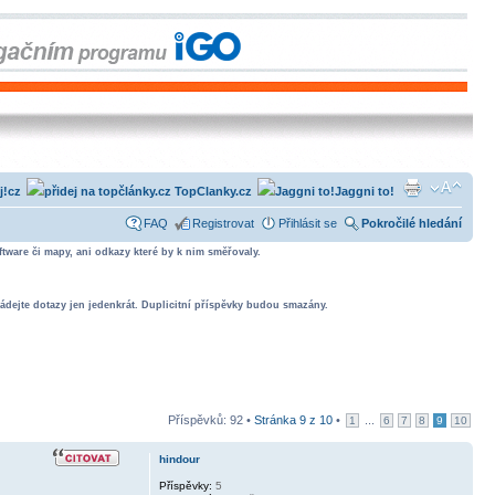
j!cz
TopClanky.cz
Jaggni to!
FAQ
Registrovat
Přihlásit se
Pokročilé hledání
tware či mapy, ani odkazy které by k nim směřovaly.
ádejte dotazy jen jedenkrát. Duplicitní příspěvky budou smazány.
Příspěvků: 92 •
Stránka
9
z
10
•
...
1
6
7
8
9
10
hindour
Příspěvky:
5