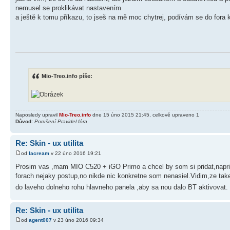
nemusel se proklikávat nastavením
a ještě k tomu příkazu, to jseš na mě moc chytrej, podívám se do fora
Mio-Treo.info píše:
Naposledy upravil
Mio-Treo.info
dne 15 úno 2015 21:45, celkově upraveno 1
Důvod:
Porušení Pravidel fóra
Re: Skin - ux utilita
od
lacream
v 22 úno 2016 19:21
Prosim vas ,mam MIO C520 + iGO Primo a chcel by som si pridat,naprikl
forach nejaky postup,no nikde nic konkretne som nenasiel.Vidim,ze taket
do laveho dolneho rohu hlavneho panela ,aby sa nou dalo BT aktivova
Re: Skin - ux utilita
od
agent007
v 23 úno 2016 09:34