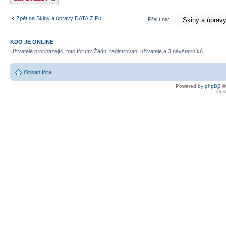
Zpět na Skiny a úpravy DATA.ZIPu
Přejít na:
KDO JE ONLINE
Uživatelé procházející toto fórum: Žádní registrovaní uživatelé a 3 návštevníků
Obsah fóra
Powered by
phpBB
©
Čes