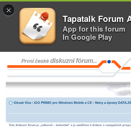
×
Tapatalk Forum 
App for this forum
In Google Play
Obsah fóra
‹
iGO PRIMO pro Windows Mobile a CE
‹
Skiny a úpravy DATA.Z
Toto diskuzní fórum je „odborně – technické“ a je zaměřeno k diskuzi o navigačních progra