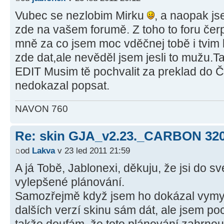
Vubec se nezlobim Mirku
, a naopak jse
zde na vašem forumě. Z toho to foru če
mně za co jsem moc vděčnej tobě i tvim 
zde dat,ale nevěděl jsem jesli to mužu.Tak
EDIT Musim tě pochvalit za preklad do Č
nedokazal popsat.
NAVON 760
Re: skin GJA_v2.23._CARBON 32
od
Lakva
v 23 led 2011 21:59
A já Tobě, Jablonexi, děkuju, že jsi do sv
vylepšené plánování.
Samozřejmě když jsem ho dokázal vymysl
dalších verzí skinu sám dát, ale jsem poc