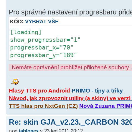
Pro správné nastavení progresbaru přidej
KÓD:
VYBRAT VŠE
[loading]
show_progressbar="1"
progressbar_x="70"
progressbar_y="189"
Nemáte oprávnění prohlížet přiložené soubory.
Hlasy TTS pro Android
PRIMO - tipy a triky
Návod, jak zprovoznit utility (a skiny) ve verz
TTS hlas pro NxtGen (CZ)
Nová Zuzana PRIM
Re: skin GJA_v2.23._CARBON 32
od
jablonex
v 23 led 2011 20:12