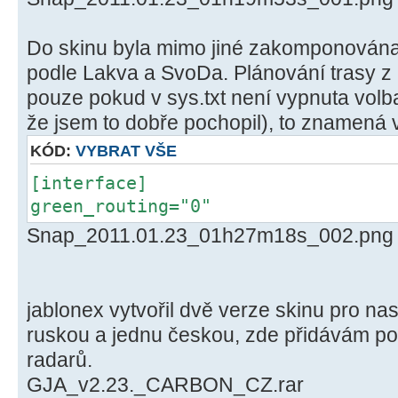
Do skinu byla mimo jiné zakomponována 
podle Lakva a SvoDa. Plánování trasy z
pouze pokud v sys.txt není vypnuta volb
že jsem to dobře pochopil), to znamená v
KÓD:
VYBRAT VŠE
[interface]
green_routing="0"
Snap_2011.01.23_01h27m18s_002.png
jablonex vytvořil dvě verze skinu pro na
ruskou a jednu českou, zde přidávám po
radarů.
GJA_v2.23._CARBON_CZ.rar