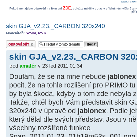
www.navon.
ZDE
Pokud nenajdete odpověď na fóru ani
, položte nejdřív dotaz v příslušném vlákně a 
pří
skin GJA_v2.23._CARBON 320х240
Moderátoři:
SvoDa
,
Ivo K
Odeslat odpověď
skin GJA_v2.23._CARBON 320
od
amatér
v 23 led 2011 01:34
Doufám, že se na mne nebude
jablonex
pocit, že na tohle rozlišení pro PRIMO t
by byla škoda, kdyby o tom zde nebyla 
Takže, chtěl bych Vám představit ski
320х240 v úpravě od
jablonex
. Podle j
který dělal dle svých představ. Jsou v
všechny rozšířené funkce.
Snap_2011.01.23_01h19m53s_001.png