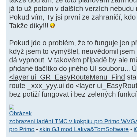
takže doufám, že toto plánování zahrnou 
já to už potom v dalších verzích nebudu 
Pokud vím, Ty jsi první ze zahraničí, kdo 
Takže díky!!!
Pokud jde o problém, že to funguje jen p
když jsem to vymýšlel, neuvědomil jsem 
dá vypnout. V takovém případě by ale měl
přidané tlačítko do jiného UI souboru...
<layer ui_GR_EasyRouteMenu_Find
sta
route _xxx_yyy.ui
do
<layer ui_EasyRou
bez potíží fungovat i bez zelených funkcí
zobrazení ladění TMC v kokpitu pro Primo WVG
pro Primo
-
skin GJ mod Lakva&TomSoftware
-
i