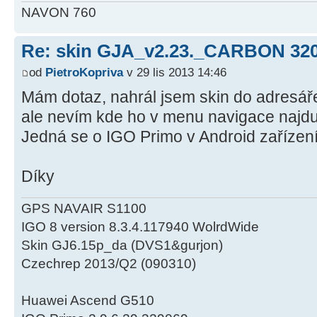
NAVON 760
Re: skin GJA_v2.23._CARBON 32
od
PietroKopriva
v 29 lis 2013 14:46
Mám dotaz, nahrál jsem skin do adresář
ale nevím kde ho v menu navigace najd
Jedná se o IGO Primo v Android zařízení
Díky
GPS NAVAIR S1100
IGO 8 version 8.3.4.117940 WolrdWide
Skin GJ6.15p_da (DVS1&gurjon)
Czechrep 2013/Q2 (090310)
Huawei Ascend G510