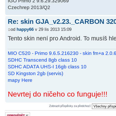
IGO Primo 2 9.6.29.329069
Czechrep 2013/Q2
Re: skin GJA_v2.23._CARBON 32
od
happy66
v 29 lis 2013 15:09
Tento skin není pro Android. To musíš hle
MIO C520 - Primo 9.6.5.216230 - skin fm+a 2.0
SDHC Transcend 8gb class 10
SDHC ADATA UHS-I 16gb class 10
SD Kingston 2gb (servis)
mapy Here
Nevrtej do ničeho co funguje!!!
Zobrazit příspěvky za předchozí:
Odeslat odpověď