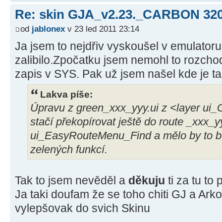
Re: skin GJA_v2.23._CARBON 32
od
jablonex
v 23 led 2011 23:14
Ja jsem to nejdřiv vyskoušel v emulator
zalibilo.Zpočatku jsem nemohl to rozchod
zapis v SYS. Pak už jsem našel kde je t
Lakva píše:
Úpravu z green_xxx_yyy.ui z <layer 
stačí překopírovat ještě do route _xxx_y
ui_EasyRouteMenu_Find a mělo by to bez
zelených funkcí.
Tak to jsem nevěděl a
děkuju
ti za tu to
Ja taki doufam že se toho chiti GJ a Ark
vylepšovak do svich Skinu