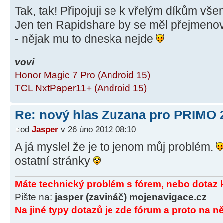
Tak, tak! Připojuji se k vřelým díkům vš
Jen ten Rapidshare by se měl přejmeno
- nějak mu to dneska nejde
vovi
Honor Magic 7 Pro (Android 15)
TCL NxtPaper11+ (Android 15)
Re: nový hlas Zuzana pro PRIMO 
od
Jasper
v 26 úno 2012 08:10
A já myslel že je to jenom můj problém.
ostatní stránky
Máte technický problém s fórem, nebo dotaz 
Pište na:
jasper (zavináč) mojenavigace.cz
Na jiné typy dotazů je zde fórum a proto na ně