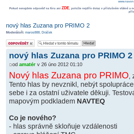
www.navon.
ZDE
Pokud nenajdete odpověď na fóru ani
, položte nejdřív dotaz v příslušném vlákně a 
pří
nový hlas Zuzana pro PRIMO 2
Moderátoři:
maros888
,
Dráček
Odeslat odpověď
nový hlas Zuzana pro PRIMO 2
od
amatér
v 26 úno 2012 01:10
Nový hlas Zuzana pro PRIMO
,
Tento hlas by nevznikl, nebýt spoluprác
sebe i za ostatní uživatele děkuji. Test
mapovým podkladem
NAVTEQ
Co je nového?
- hlas správně skloňuje vzdálenosti