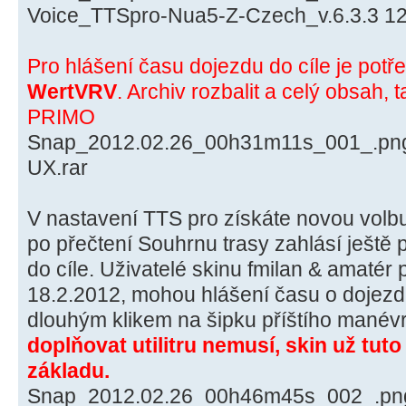
Voice_TTSpro-Nua5-Z-Czech_v.6.3.3 12
Pro hlášení času dojezdu do cíle je potřeb
WertVRV
. Archiv rozbalit a celý obsah, t
PRIMO
Snap_2012.02.26_00h31m11s_001_.pn
UX.rar
V nastavení TTS pro získáte novou volbu,
po přečtení Souhrnu trasy zahlásí ještě
do cíle. Uživatelé skinu fmilan & amatér
18.2.2012, mohou hlášení času o dojezdu
dlouhým klikem na šipku příštího manév
doplňovat utilitru nemusí, skin už tut
základu.
Snap_2012.02.26_00h46m45s_002_.pn