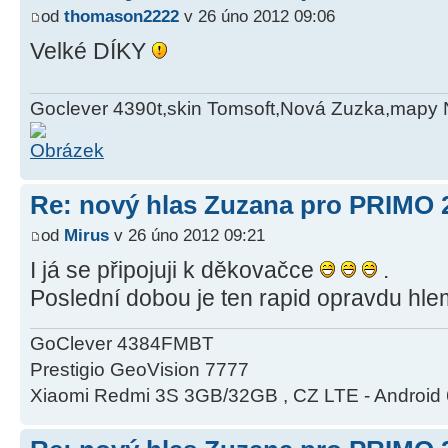
od
thomason2222
v 26 úno 2012 09:06
Velké DÍKY
Goclever 4390t,skin Tomsoft,Nová Zuzka,mapy
Re: nový hlas Zuzana pro PRIMO 
od
Mirus
v 26 úno 2012 09:21
I já se připojuji k děkovačce
.
Poslední dobou je ten rapid opravdu hle
GoClever 4384FMBT
Prestigio GeoVision 7777
Xiaomi Redmi 3S 3GB/32GB , CZ LTE - Android 