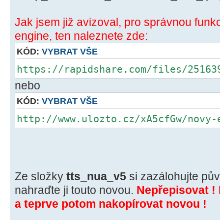
Jak jsem již avizoval, pro správnou funk
engine, ten naleznete zde:
KÓD:
VYBRAT VŠE
https://rapidshare.com/files/25163
nebo
KÓD:
VYBRAT VŠE
http://www.ulozto.cz/xA5cfGw/novy-
Ze složky
tts_nua_v5
si zazálohujte pů
nahraďte ji touto novou.
Nepřepisovat ! 
a teprve potom nakopírovat novou !