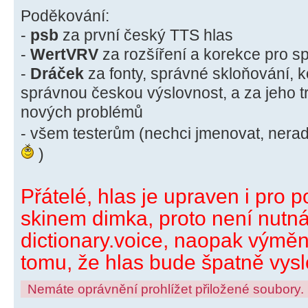
Poděkování:
-
psb
za první český TTS hlas
-
WertVRV
za rozšíření a korekce pro s
-
Dráček
za fonty, správné skloňování, k
správnou českou výslovnost, a za jeho tr
nových problémů
- všem testerům (nechci jmenovat, ner
)
Přátelé, hlas je upraven i pro p
skinem dimka, proto není nut
dictionary.voice, naopak výmě
tomu, že hlas bude špatně vyslov
Nemáte oprávnění prohlížet přiložené soubory.