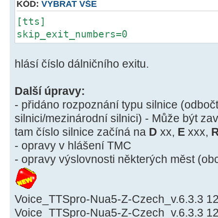
KÓD:
VYBRAT VŠE
[tts]
skip_exit_numbers=0
hlásí číslo dálničního exitu.
Další úpravy:
- přidáno rozpoznání typu silnice (odbočt
silnici/mezinárodní silnici) - Může být za
tam číslo silnice začíná na
D
xx,
E
xxx,
- opravy v hlášení TMC
- opravy výslovnosti některých měst (obc
Voice_TTSpro-Nua5-Z-Czech_v.6.3.3 12
Voice_TTSpro-Nua5-Z-Czech_v.6.3.3 12