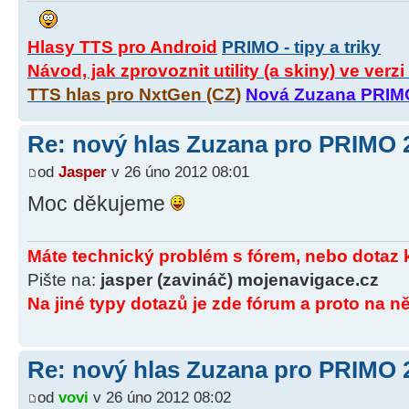
Hlasy TTS pro Android
PRIMO - tipy a triky
Návod, jak zprovoznit utility (a skiny) ve verz
TTS hlas pro NxtGen (CZ)
Nová Zuzana PRIM
Re: nový hlas Zuzana pro PRIMO 
od
Jasper
v 26 úno 2012 08:01
Moc děkujeme
Máte technický problém s fórem, nebo dotaz 
Pište na:
jasper (zavináč) mojenavigace.cz
Na jiné typy dotazů je zde fórum a proto na ně
Re: nový hlas Zuzana pro PRIMO 
od
vovi
v 26 úno 2012 08:02