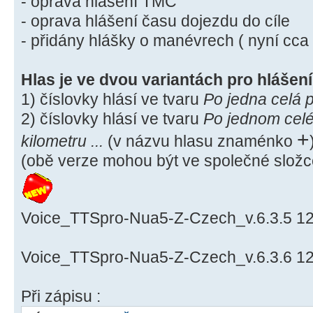
- oprava hlášení TMC
- oprava hlášení času dojezdu do cíle
- přidány hlášky o manévrech ( nyní cca
Hlas je ve dvou variantách pro hlášen
1) číslovky hlásí ve tvaru
Po jedna celá p
2) číslovky hlásí ve tvaru
Po jednom celé
+
kilometru ...
(v názvu hlasu znaménko
(obě verze mohou být ve společné složc
Voice_TTSpro-Nua5-Z-Czech_v.6.3.5 12
Voice_TTSpro-Nua5-Z-Czech_v.6.3.6 12
Při zápisu :