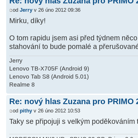
Re: nový hlas Zuzana pro PRIMO 
od
Jerry
v 26 úno 2012 09:36
Mirku, díky!
O tom rapidu jsem asi před týdnem něco 
stahování to bude pomalé a přerušované. 
Jerry
Lenovo TB-X705F (Android 9)
Lenovo Tab S8 (Android 5.01)
Realme 8
Re: nový hlas Zuzana pro PRIMO 
od
pithy
v 26 úno 2012 10:53
Taky se připojuji s velkým poděkováním 