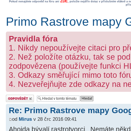
ZDE
Pokud nenajdete odpověď na fóru ani
, položte nejdřív dotaz v příslušném vlákně a 
pří
Primo Rastrove mapy 
Pravidla fóra
1. Nikdy nepoužívejte citaci pro p
2. Než položíte otázku, tak se podí
zodpovězena (používejte funkci 
3. Odkazy směřující mimo toto fó
4. Nezveřejňujte zde odkazy na ne
Odeslat odpověď
Re: Primo Rastrove mapy Goo
od
Mirus
v 28 črc 2016 09:41
Ahojda bývalí rastrotvorci . Nemáte někdo