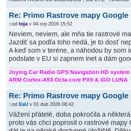
Re: Primo Rastrove mapy Google
od
toja
v 04 srp 2016 15:52
Neviem, neviem, ale mňa tie rastrové ma
Jazdiť sa podľa toho nedá, je to dosť ne
A keď som v teréne, a náhodou by som ic
podstate v EU si zapnem inet a dám goo
Joying Car Radio GPS Navigation HD system 
ARM Cortex-A53 Octa-core PX5 & iGO LUNA
Re: Primo Rastrove mapy Google
od
EaU
v 01 dub 2026 08:42
Vážení přátelé, doba pokročila a některá
proto vás chci poprosit o rastrové mapy
dát je na nějaké dostupné úložiště. Děkuj