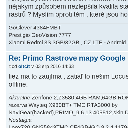
nějakým způsobem nezlepšila kvalita s
rastrů ? Myslím oproti těm , které jsou h
GoClever 4384FMBT
Prestigio GeoVision 7777
Xiaomi Redmi 3S 3GB/32GB , CZ LTE - Android 
Re: Primo Rastrove mapy Google
od
oltcit
v 03 srp 2016 14:33
tiez ma to zaujíma , zatiaľ to riešim Loc
offline.
Aktualne
Zenfone 2,Z3580,4GB RAM,64GB ROM
rezerva
Wayteq X980BT+ TMC RTA3000 by
NaviGear(hacked),PRIMO_9.6.13.405512,skin D
Nostalgia
Loox720,GNS5843TMC,CF4GB-iGO 8.3.4.1179