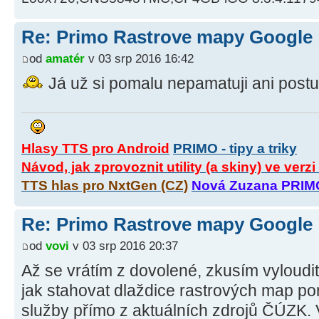
Re: Primo Rastrove mapy Google
od
amatér
v 03 srp 2016 16:42
Já už si pomalu nepamatuji ani postup.
Hlasy TTS pro Android
PRIMO - tipy a triky
Návod, jak zprovoznit utility (a skiny) ve verz
TTS hlas pro NxtGen (CZ)
Nová Zuzana PRIM
Re: Primo Rastrove mapy Google
od
vovi
v 03 srp 2016 20:37
Až se vrátím z dovolené, zkusím vyloudi
jak stahovat dlaždice rastrových map 
služby přímo z aktuálních zdrojů ČÚZK. 