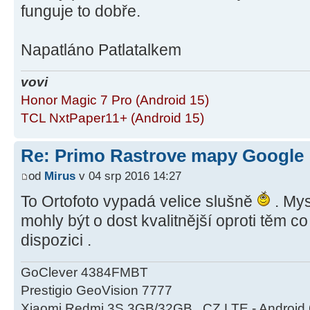
funguje to dobře.
Napatláno Patlatalkem
vovi
Honor Magic 7 Pro (Android 15)
TCL NxtPaper11+ (Android 15)
Re: Primo Rastrove mapy Google
od
Mirus
v 04 srp 2016 14:27
To Ortofoto vypadá velice slušně
. Mys
mohly být o dost kvalitnější oproti těm 
dispozici .
GoClever 4384FMBT
Prestigio GeoVision 7777
Xiaomi Redmi 3S 3GB/32GB , CZ LTE - Android 