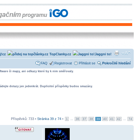
j!cz
TopClanky.cz
Jaggni to!
FAQ
Registrovat
Přihlásit se
Pokročilé hledání
tware či mapy, ani odkazy které by k nim směřovaly.
ádejte dotazy jen jedenkrát. Duplicitní příspěvky budou smazány.
Příspěvků: 733 •
Stránka
39
z
74
•
...
...
1
36
37
38
39
40
41
42
74