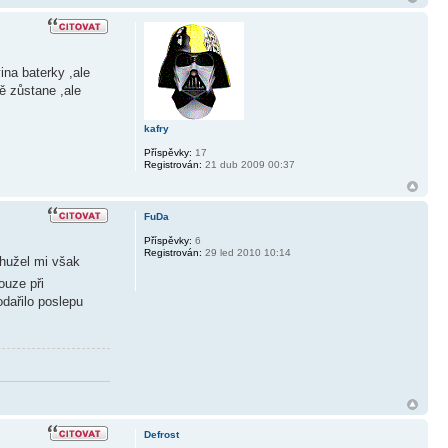
ina baterky ,ale
ě zůstane ,ale
kafry
Příspěvky:
17
Registrován:
21 dub 2009 00:37
FuDa
Příspěvky:
6
Registrován:
29 led 2010 10:14
ohužel mi však
ouze při
odařilo poslepu
Defrost