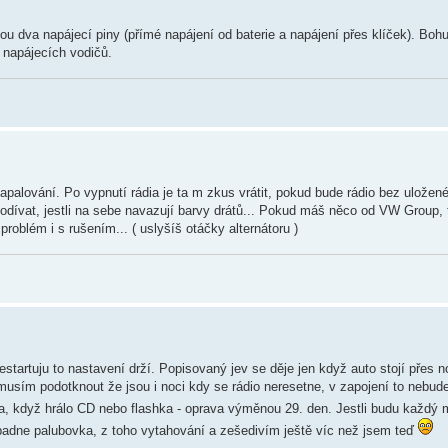
u dva napájecí piny (přímé napájení od baterie a napájení přes klíček). Bohu
 napájecích vodičů.
apalování. Po vypnutí rádia je ta m zkus vrátit, pokud bude rádio bez uložen
odívat, jestli na sebe navazují barvy drátů... Pokud máš něco od VW Group,
roblém i s rušením... ( uslyšíš otáčky alternátoru )
nestartuju to nastavení drží. Popisovaný jev se děje jen když auto stojí přes 
musím podotknout že jsou i noci kdy se rádio neresetne, v zapojení to nebu
ta, když hrálo CD nebo flashka - oprava výměnou 29. den. Jestli budu každý
padne palubovka, z toho vytahování a zešedivím ještě víc než jsem teď