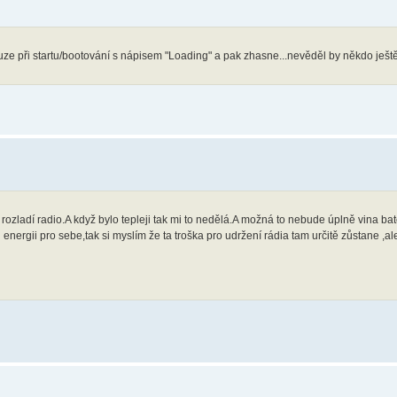
ouze při startu/bootování s nápisem "Loading" a pak zhasne...nevěděl by někdo ještě n
ozladí radio.A když bylo tepleji tak mi to nedělá.A možná to nebude úplně vina bat
ergii pro sebe,tak si myslím že ta troška pro udržení rádia tam určitě zůstane ,ale