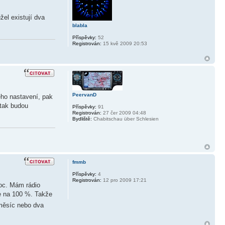
žel existují dva
blabla
Příspěvky:
52
Registrován:
15 kvě 2009 20:53
PeervanD
ého nastavení, pak
 tak budou
Příspěvky:
91
Registrován:
27 čer 2009 04:48
Bydliště:
Chabitschau über Schlesien
fmmb
Příspěvky:
4
Registrován:
12 pro 2009 17:21
noc. Mám rádio
de na 100 %. Takže
 měsíc nebo dva