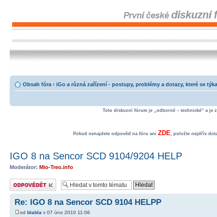
Obsah fóra
‹
iGo a různá zařízení - postupy, problémy a dotazy, které se týka
Toto diskuzní fórum je „odborně – technické“ a je 
ZDE
Pokud nenajdete odpověď na fóru ani
, položte nejdřív do
IGO 8 na Sencor SCD 9104/9204 HELP
Moderátor:
Mio-Treo.info
Odeslat odpověď
Re: IGO 8 na Sencor SCD 9104 HELPP
od
blabla
v 07 úno 2010 11:06