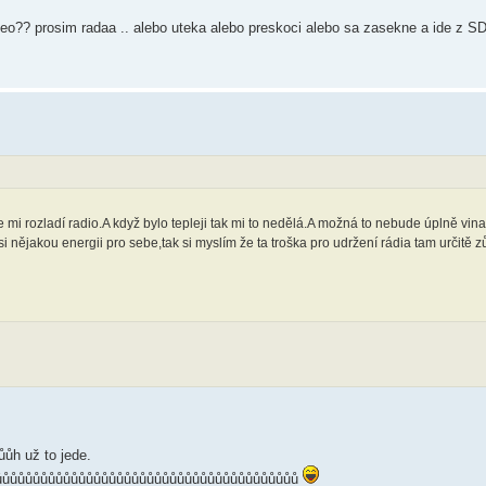
deo?? prosim radaa .. alebo uteka alebo preskoci alebo sa zasekne a ide z S
mi rozladí radio.A když bylo tepleji tak mi to nedělá.A možná to nebude úplně vina
 nějakou energii pro sebe,tak si myslím že ta troška pro udržení rádia tam určitě z
ůůůh už to jede.
ůůůůůůůůůůůůůůůůůůůůůůůůůůůůůůůůůůůůůůůů