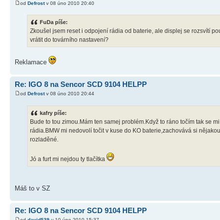
od
Defrost
v 08 úno 2010 20:40
FuDa píše:
Zkoušel jsem reset i odpojení rádia od baterie, ale displej se rozsvítí p
vrátit do továrního nastavení?
Reklamace
Re: IGO 8 na Sencor SCD 9104 HELPP
od
Defrost
v 08 úno 2010 20:44
kafry píše:
Bude to tou zimou.Mám ten samej problém.Když to ráno točím tak se mi r
rádia.BMW mi nedovolí točit v kuse do KO baterie,zachovává si nějakou en
rozladěné.
Jó a furt mi nejdou ty tlačítka
Máš to v SZ
Re: IGO 8 na Sencor SCD 9104 HELPP
od
david539
v 10 úno 2010 15:37