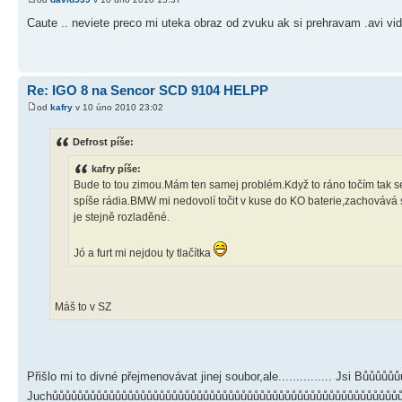
Caute .. neviete preco mi uteka obraz od zvuku ak si prehravam .avi vi
Re: IGO 8 na Sencor SCD 9104 HELPP
od
kafry
v 10 úno 2010 23:02
Defrost píše:
kafry píše:
Bude to tou zimou.Mám ten samej problém.Když to ráno točím tak se 
spíše rádia.BMW mi nedovolí točit v kuse do KO baterie,zachovává si
je stejně rozladěné.
Jó a furt mi nejdou ty tlačítka
Máš to v SZ
Přišlo mi to divné přejmenovávat jinej soubor,ale............... Jsi Bůůůůů
Juchůůůůůůůůůůůůůůůůůůůůůůůůůůůůůůůůůůůůůůůůůůůůůůůůůůůůůůů