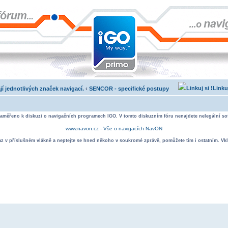
Linku
jí jednotlivých značek navigací.
‹
SENCOR - specifické postupy
zaměřeno k diskuzi o navigačních programech IGO. V tomto diskuzním fóru nenajdete nelegální sof
www.navon.cz - Vše o navigacích NavON
taz v příslušném vlákně a neptejte se hned někoho v soukromé zprávě, pomůžete tím i ostatním. Vkl