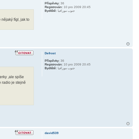
Příspěvky:
36
Registrován:
10 pro 2009 20:45
Bydliště:
جنوب مورافيا
ějaký fígl, jak to
Defrost
Příspěvky:
36
Registrován:
10 pro 2009 20:45
Bydliště:
جنوب مورافيا
erky ,ale spíše
 radio je stejně
david539