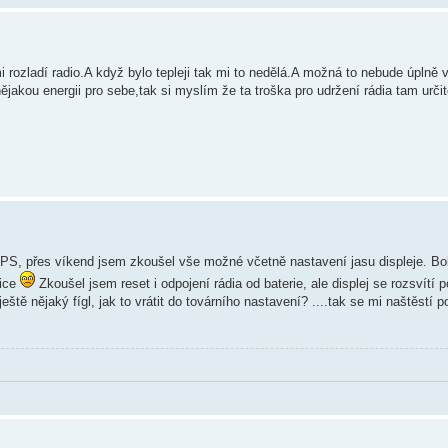
ozladí radio.A když bylo tepleji tak mi to nedělá.A možná to nebude úplně v
akou energii pro sebe,tak si myslím že ta troška pro udržení rádia tam určit
 GPS, přes víkend jsem zkoušel vše možné včetně nastavení jasu displeje. B
nice
Zkoušel jsem reset i odpojení rádia od baterie, ale displej se rozsvítí p
tě nějaký fígl, jak to vrátit do továrního nastavení? ....tak se mi naštěstí p