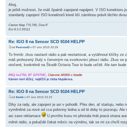
Ahoj,
je ještě možnost, že máš špatně zapojené napájení. V ISO konektoru jso
standardy zapojení ISO konektorů které liší záměnou právě těchto dvou
Clarion Map 770,780, čína 6"
iGo 8.3.2.93112
Re: IGO 8 na Sencor SCD 9104 HELPP
od
PeervanD
v 07 úno 2010 20:29
To fmmb: zkus nastavit rádio a pak nestartovat, a vytáhnout klíčky ze z
máš prohozený žlutý s červeným na svorkovnici jdoucí rádiu. Zkus se p
otočené, konkrétně na Škodě Octavia Tour to bude určitě. Ale tam bude p
iPAQ hx2750, BT GPSTMC
,
Clatronic AR800 v letadle
Kámen není těžký, nejtěžší je zloba hlupákova.
Re: IGO 8 na Sencor SCD 9104 HELPP
od
fmmb
v 07 úno 2010 23:15
Díky za rady, ale zapojení je asi v pohodě. Přes den, ať startuju, nebo 
vyměněné za nové od cca poloviny ledna a od té doby to pozoruju. Ale 
asi zase reklamace
U prvního kusu mi přestala hrát pravá strana au
měnit rádio, a pokaždé čekat měsíc na výměnu, tak se mi za chvíli roz