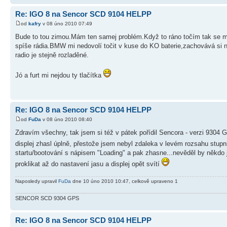
Re: IGO 8 na Sencor SCD 9104 HELPP
od
kafry
v 08 úno 2010 07:49
Bude to tou zimou.Mám ten samej problém.Když to ráno točím tak se mi r
spíše rádia.BMW mi nedovolí točit v kuse do KO baterie,zachovává si něj
radio je stejně rozladěné.
Jó a furt mi nejdou ty tlačítka
Re: IGO 8 na Sencor SCD 9104 HELPP
od
FuDa
v 08 úno 2010 08:40
Zdravím všechny, tak jsem si též v pátek pořídil Sencora - verzi 9304
displej zhasl úplně, přestože jsem nebyl zdaleka v levém rozsahu stup
startu/bootování s nápisem "Loading" a pak zhasne...nevěděl by někdo ješ
proklikat až do nastavení jasu a displej opět svítí
Naposledy upravil
FuDa
dne 10 úno 2010 10:47, celkově upraveno 1
SENCOR SCD 9304 GPS
Re: IGO 8 na Sencor SCD 9104 HELPP