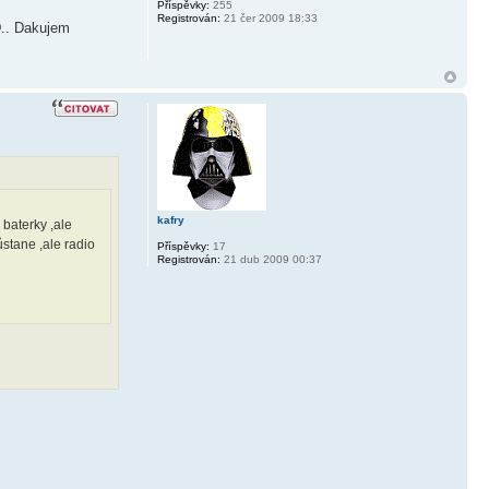
Příspěvky:
255
Registrován:
21 čer 2009 18:33
D.. Dakujem
kafry
 baterky ,ale
ůstane ,ale radio
Příspěvky:
17
Registrován:
21 dub 2009 00:37