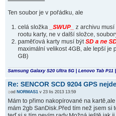
Ten soubor je v pořádku, ale
celá složka
_SWUP_
z archivu musí
rootu karty, ne v další složce, soub
paměťová karty musí být
SD a ne S
maximální velikost 4GB, ale lepší je 
GB)
Samsung Galaxy S20 Ultra 5G | Lenovo Tab P11 |
Re: SENCOR SCD 9204 GPS nejde 
od
NORMAS1
v 23 lis 2013 13:59
Mám to přimo nakopírované na kartě,ale
mám 2gb SanDisk.Před tím než jsem si to
teď si s tím nevím rady.Možná ještě jak 