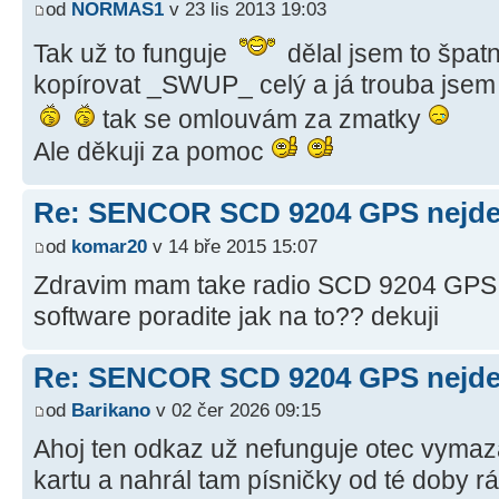
od
NORMAS1
v 23 lis 2013 19:03
Tak už to funguje
dělal jsem to špat
kopírovat _SWUP_ celý a já trouba jsem t
tak se omlouvám za zmatky
Ale děkuji za pomoc
Re: SENCOR SCD 9204 GPS nejde 
od
komar20
v 14 bře 2015 15:07
Zdravim mam take radio SCD 9204 GPS a
software poradite jak na to?? dekuji
Re: SENCOR SCD 9204 GPS nejde 
od
Barikano
v 02 čer 2026 09:15
Ahoj ten odkaz už nefunguje otec vyma
kartu a nahrál tam písničky od té doby r