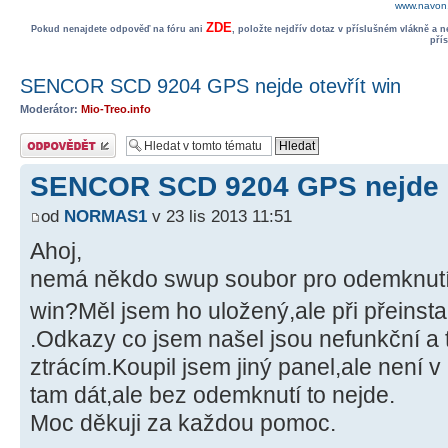
www.navon.
ZDE
Pokud nenajdete odpověď na fóru ani
, položte nejdřív dotaz v příslušném vlákně a 
pří
SENCOR SCD 9204 GPS nejde otevřít win
Moderátor:
Mio-Treo.info
Odeslat odpověď
SENCOR SCD 9204 GPS nejde o
od
NORMAS1
v 23 lis 2013 11:51
Ahoj,
nemá někdo swup soubor pro odemknutí 
win?Měl jsem ho uložený,ale při přeinsta
.Odkazy co jsem našel jsou nefunkční a 
ztrácím.Koupil jsem jiný panel,ale není v
tam dát,ale bez odemknutí to nejde.
Moc děkuji za každou pomoc.