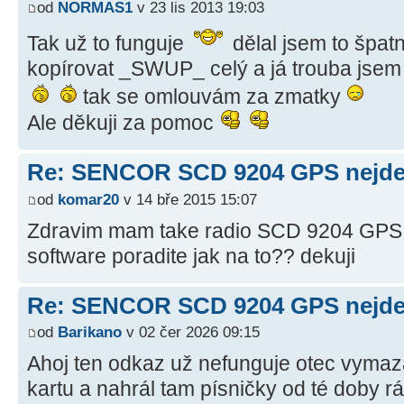
od
NORMAS1
v 23 lis 2013 19:03
Tak už to funguje
dělal jsem to špat
kopírovat _SWUP_ celý a já trouba jsem t
tak se omlouvám za zmatky
Ale děkuji za pomoc
Re: SENCOR SCD 9204 GPS nejde 
od
komar20
v 14 bře 2015 15:07
Zdravim mam take radio SCD 9204 GPS a
software poradite jak na to?? dekuji
Re: SENCOR SCD 9204 GPS nejde 
od
Barikano
v 02 čer 2026 09:15
Ahoj ten odkaz už nefunguje otec vyma
kartu a nahrál tam písničky od té doby r