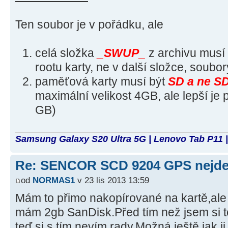
Ten soubor je v pořádku, ale
celá složka
_SWUP_
z archivu musí
rootu karty, ne v další složce, soub
paměťová karty musí být
SD a ne S
maximální velikost 4GB, ale lepší je 
GB)
Samsung Galaxy S20 Ultra 5G | Lenovo Tab P11 |
Re: SENCOR SCD 9204 GPS nejde 
od
NORMAS1
v 23 lis 2013 13:59
Mám to přimo nakopírované na kartě,ale
mám 2gb SanDisk.Před tím než jsem si to
teď si s tím nevím rady.Možná ještě jak 