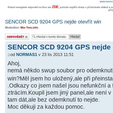
www.navon.
ZDE
Pokud nenajdete odpověď na fóru ani
, položte nejdřív dotaz v příslušném vlákně a 
pří
SENCOR SCD 9204 GPS nejde otevřít win
Moderátor:
Mio-Treo.info
Odeslat odpověď
SENCOR SCD 9204 GPS nejde o
od
NORMAS1
v 23 lis 2013 11:51
Ahoj,
nemá někdo swup soubor pro odemknutí 
win?Měl jsem ho uložený,ale při přeinsta
.Odkazy co jsem našel jsou nefunkční a 
ztrácím.Koupil jsem jiný panel,ale není v
tam dát,ale bez odemknutí to nejde.
Moc děkuji za každou pomoc.