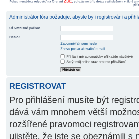
ZDE
Pokud nenajdete odpověď na fóru ani
, položte nejdřív dotaz v příslušném vlákně a 
pří
Administrátor fóra požaduje, abyste byli registrováni a přihlá
Uživatelské jméno:
Heslo:
Zapomněl(a) jsem heslo
Znovu poslat aktivační e-mail
Přihlásit mě automaticky při každé návštěvě
Skrýt můj online stav pro toto přihlášení
REGISTROVAT
Pro přihlášení musíte být registr
dává vám mnohem větší možnosti
rozšířené pravomoci registrovan
ujistěte, že jste se obeznámili s