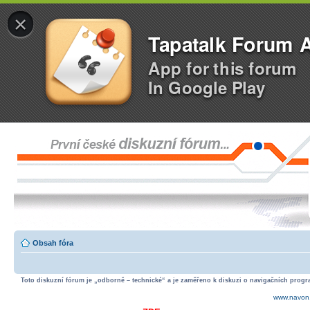
×
Tapatalk Forum 
App for this forum
In Google Play
Obsah fóra
Toto diskuzní fórum je „odborně – technické“ a je zaměřeno k diskuzi o navigačních progra
www.navon.