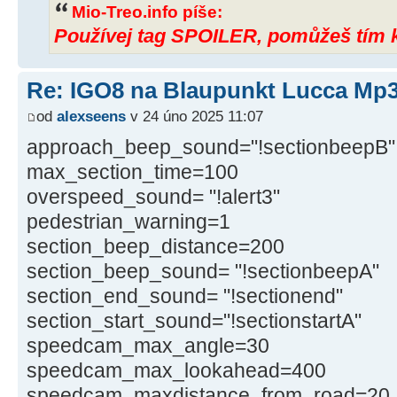
Mio-Treo.info píše:
Používej tag SPOILER, pomůžeš tím k 
Re: IGO8 na Blaupunkt Lucca Mp
od
alexseens
v 24 úno 2025 11:07
approach_beep_sound="!sectionbeepB"
max_section_time=100
overspeed_sound= "!alert3"
pedestrian_warning=1
section_beep_distance=200
section_beep_sound= "!sectionbeepA"
section_end_sound= "!sectionend"
section_start_sound="!sectionstartA"
speedcam_max_angle=30
speedcam_max_lookahead=400
speedcam_maxdistance_from_road=20