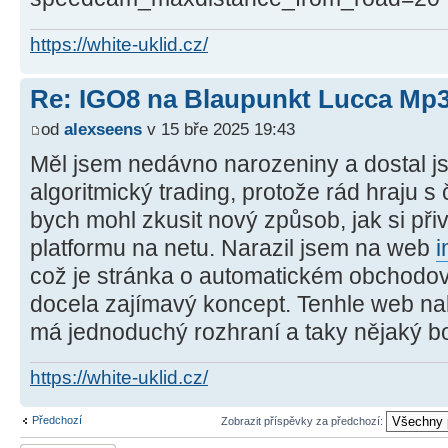
https://white-uklid.cz/
Re: IGO8 na Blaupunkt Lucca Mp
od
alexseens
v 15 bře 2025 19:43
Měl jsem nedávno narozeniny a dostal j
algoritmický trading, protože rád hraju s 
bych mohl zkusit nový způsob, jak si přiv
platformu na netu. Narazil jsem na web
i
což je stránka o automatickém obchodov
docela zajímavý koncept. Tenhle web nabí
má jednoduchý rozhraní a taky nějaký bo
https://white-uklid.cz/
Předchozí
Zobrazit příspěvky za předchozí: