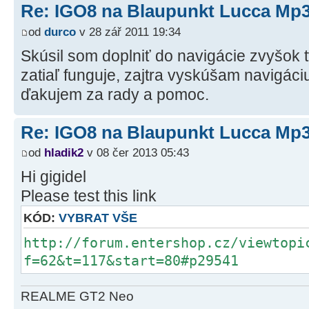
Re: IGO8 na Blaupunkt Lucca Mp
od
durco
v 28 zář 2011 19:34
Skúsil som doplniť do navigácie zvyšok t
zatiaľ funguje, zajtra vyskúšam navigáciu
ďakujem za rady a pomoc.
Re: IGO8 na Blaupunkt Lucca Mp
od
hladik2
v 08 čer 2013 05:43
Hi gigidel
Please test this link
KÓD:
VYBRAT VŠE
http://forum.entershop.cz/viewtopi
f=62&t=117&start=80#p29541
REALME GT2 Neo