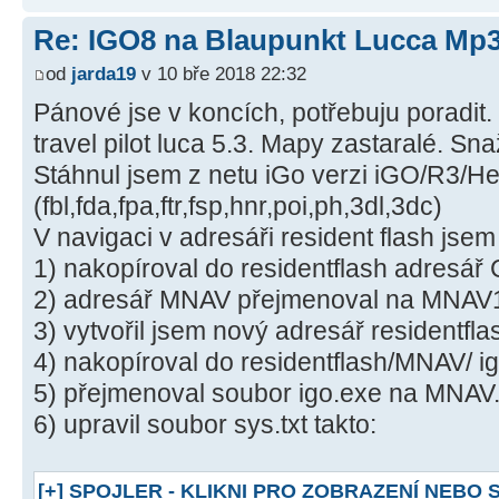
Re: IGO8 na Blaupunkt Lucca Mp
od
jarda19
v 10 bře 2018 22:32
Pánové jse v koncích, potřebuju poradi
travel pilot luca 5.3. Mapy zastaralé. Sna
Stáhnul jsem z netu iGo verzi iGO/R3/H
(fbl,fda,fpa,ftr,fsp,hnr,poi,ph,3dl,3dc)
V navigaci v adresáři resident flash jsem 
1) nakopíroval do residentflash adresá
2) adresář MNAV přejmenoval na MNAV
3) vytvořil jsem nový adresář residentfl
4) nakopíroval do residentflash/MNAV/ i
5) přejmenoval soubor igo.exe na MNAV
6) upravil soubor sys.txt takto:
[+] SPOJLER - KLIKNI PRO ZOBRAZENÍ NEBO