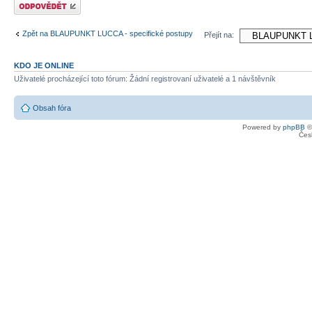
Odeslat odpověď
Zpět na BLAUPUNKT LUCCA - specifické postupy
Přejít na:
KDO JE ONLINE
Uživatelé procházející toto fórum: Žádní registrovaní uživatelé a 1 návštěvník
Obsah fóra
Powered by
phpBB
©
Čes