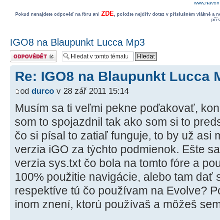
www.navon.
ZDE
Pokud nenajdete odpověď na fóru ani
, položte nejdřív dotaz v příslušném vlákně a 
pří
IGO8 na Blaupunkt Lucca Mp3
Odeslat odpověď
Re: IGO8 na Blaupunkt Lucca 
od
durco
v 28 zář 2011 15:14
Musím sa ti veľmi pekne poďakovať, ko
som to spojazdnil tak ako som si to pred
čo si písal to zatiaľ funguje, to by už a
verzia iGO za týchto podmienok. Ešte sa 
verzia sys.txt čo bola na tomto fóre a pou
100% použitie navigácie, alebo tam dať s
respektíve tú čo používam na Evolve? Po
inom znení, ktorú používaš a môžeš se