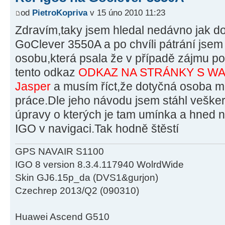
od
PietroKopriva
v 15 úno 2010 11:23
Zdravím,taky jsem hledal nedávno jak d
GoClever 3550A a po chvíli pátrání jsem 
osobu,která psala že v případě zájmu por
tento odkaz
ODKAZ NA STRÁNKY S WA
Jasper
a musím říct,že dotyčná osoba mi 
práce.Dle jeho návodu jsem stáhl vešker
úpravy o kterých je tam umínka a hned n
IGO v navigaci.Tak hodně štěstí
GPS NAVAIR S1100
IGO 8 version 8.3.4.117940 WolrdWide
Skin GJ6.15p_da (DVS1&gurjon)
Czechrep 2013/Q2 (090310)
Huawei Ascend G510