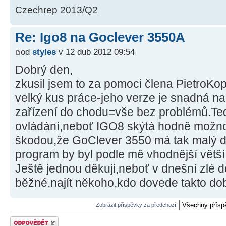
Czechrep 2013/Q2
Re: Igo8 na Goclever 3550A
od
styles
v 12 dub 2012 09:54
Dobrý den,
zkusil jsem to za pomoci člena PietroKop
velký kus práce-jeho verze je snadná n
zařízení do chodu=vše bez problémů.Teď
ovládání,neboť IGO8 skýtá hodně možnos
škodou,že GoClever 3550 má tak malý di
program by byl podle mě vhodnější větší
Ještě jednou děkuji,neboť v dnešní zlé d
běžné,najít někoho,kdo dovede takto dob
Zobrazit příspěvky za předchozí:
Odeslat odpověď