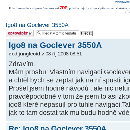
www.navon.
ZDE
Pokud nenajdete odpověď na fóru ani
, položte nejdřív dotaz v příslušném vlákně a 
pří
Igo8 na Goclever 3550A
Odeslat odpověď
Igo8 na Goclever 3550A
od
jungleoid
v 08 říj 2008 08:51
Zdravím.
Mám prosbu: Vlastním navigaci Gocleve
a chtěl bych se zeptat jak na ní spustit ig
Prošel jsem hodně návodů , ale nic nef
pravděpodobně v tom že jsem to asi zko
igo8 které nepasují pro tuhle navigaci.T
jak to tam dostat tak mu budu hodně vdě
Re: Igo8 na Goclever 3550A