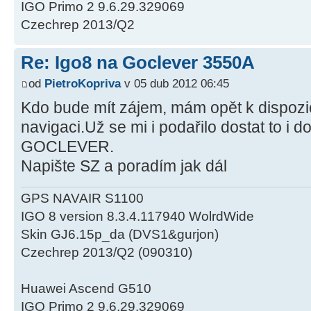
IGO Primo 2 9.6.29.329069
Czechrep 2013/Q2
Re: Igo8 na Goclever 3550A
od
PietroKopriva
v 05 dub 2012 06:45
Kdo bude mít zájem, mám opět k dispozici
navigaci.Už se mi i podařilo dostat to i 
GOCLEVER.
Napište SZ a poradím jak dál
GPS NAVAIR S1100
IGO 8 version 8.3.4.117940 WolrdWide
Skin GJ6.15p_da (DVS1&gurjon)
Czechrep 2013/Q2 (090310)
Huawei Ascend G510
IGO Primo 2 9.6.29.329069