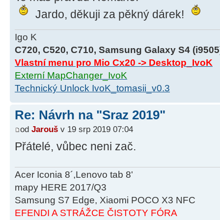
Jardo, děkuji za pěkný dárek!
Igo K
C720, C520, C710, Samsung Galaxy S4 (i9505
Vlastní menu pro Mio Cx20 -> Desktop_IvoK
Externí MapChanger_IvoK
Technický Unlock IvoK_tomasii_v0.3
Re: Návrh na "Sraz 2019"
od
Jarouš
v 19 srp 2019 07:04
Přátelé, vůbec neni zač.
Acer Iconia 8´,Lenovo tab 8'
mapy HERE 2017/Q3
Samsung S7 Edge, Xiaomi POCO X3 NFC
EFENDI A STRÁŽCE ČISTOTY FÓRA