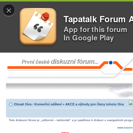
×
Tapatalk Forum 
App for this forum
In Google Play
Obsah fóra
‹
Komerční sdělení + AKCE a výhody pro členy tohoto fóra
Toto diskuzní fórum je „odborně – technické“ a je zaměřeno k diskuzi o navigačních progra
www.navon.