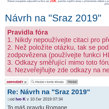
ZDE
Pokud nenajdete odpověď na fóru ani
, položte nejdřív dotaz v příslušném vlákně a 
pří
Návrh na "Sraz 2019"
Pravidla fóra
1. Nikdy nepoužívejte citaci pro p
2. Než položíte otázku, tak se podí
zodpovězena (používejte funkci 
3. Odkazy směřující mimo toto fó
4. Nezveřejňujte zde odkazy na ne
Odeslat odpověď
Re: Návrh na "Sraz 2019"
od
Ivo K
v 10 čer 2019 07:34
To máš pravdu Romane.