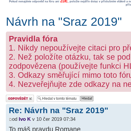
ZDE
Pokud nenajdete odpověď na fóru ani
, položte nejdřív dotaz v příslušném vlákně a 
pří
Návrh na "Sraz 2019"
Pravidla fóra
1. Nikdy nepoužívejte citaci pro p
2. Než položíte otázku, tak se podí
zodpovězena (používejte funkci 
3. Odkazy směřující mimo toto fó
4. Nezveřejňujte zde odkazy na ne
Odeslat odpověď
Re: Návrh na "Sraz 2019"
od
Ivo K
v 10 čer 2019 07:34
To máš pravdu Romane.