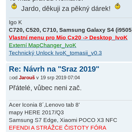
Jardo, děkuji za pěkný dárek!
Igo K
C720, C520, C710, Samsung Galaxy S4 (i9505
Vlastní menu pro Mio Cx20 -> Desktop_IvoK
Externí MapChanger_IvoK
Technický Unlock IvoK_tomasii_v0.3
Re: Návrh na "Sraz 2019"
od
Jarouš
v 19 srp 2019 07:04
Přátelé, vůbec neni zač.
Acer Iconia 8´,Lenovo tab 8'
mapy HERE 2017/Q3
Samsung S7 Edge, Xiaomi POCO X3 NFC
EFENDI A STRÁŽCE ČISTOTY FÓRA