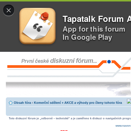
×
Tapatalk Forum 
App for this forum
In Google Play
Obsah fóra
‹
Komerční sdělení + AKCE a výhody pro členy tohoto fóra
Toto diskuzní fórum je „odborně – technické“ a je zaměřeno k diskuzi o navigačních progra
www.navon.