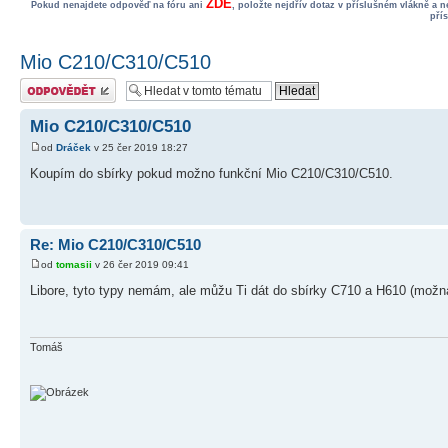
ZDE
Pokud nenajdete odpověď na fóru ani
, položte nejdřív dotaz v příslušném vlákně a 
pří
Mio C210/C310/C510
Odeslat odpověď
Mio C210/C310/C510
od
Dráček
v 25 čer 2019 18:27
Koupím do sbírky pokud možno funkční Mio C210/C310/C510.
Re: Mio C210/C310/C510
od
tomasii
v 26 čer 2019 09:41
Libore, tyto typy nemám, ale můžu Ti dát do sbírky C710 a H610 (možná j
Tomáš