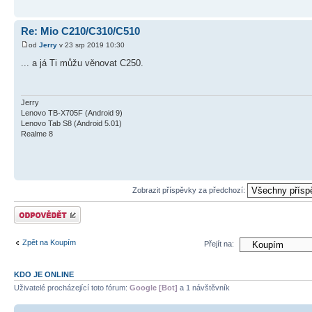
Re: Mio C210/C310/C510
od
Jerry
v 23 srp 2019 10:30
... a já Ti můžu věnovat C250.
Jerry
Lenovo TB-X705F (Android 9)
Lenovo Tab S8 (Android 5.01)
Realme 8
Zobrazit příspěvky za předchozí:
Odeslat odpověď
Zpět na Koupím
Přejít na:
KDO JE ONLINE
Uživatelé procházející toto fórum:
Google [Bot]
a 1 návštěvník