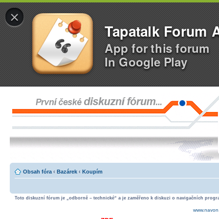
×
Tapatalk Forum 
App for this forum
In Google Play
Obsah fóra
‹
Bazárek
‹
Koupím
Toto diskuzní fórum je „odborně – technické“ a je zaměřeno k diskuzi o navigačních progra
www.navon.