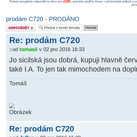
ZDE
Pokud nenajdete odpověď na fóru ani
, položte nejdřív dotaz v příslušném vlákně a 
pří
prodám C720 - PRODÁNO
Odeslat odpověď
Re: prodám C720
od
tomasii
v 02 pro 2016 16:33
Jo sicilská jsou dobrá, kupuji hlavně če
také I.A. To jen tak mimochodem na dopl
Tomáš
Re: prodám C720