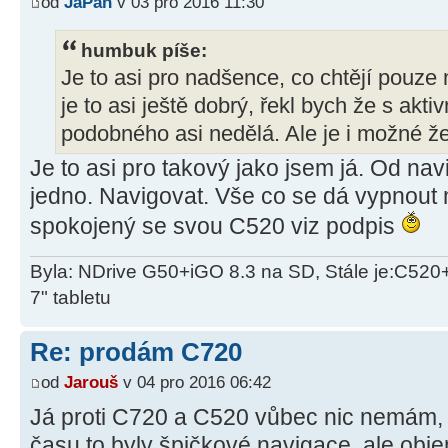
od
JaPan
v 03 pro 2016 11:30
humbuk píše:
Je to asi pro nadšence, co chtějí pouze 
je to asi ještě dobrý, řekl bych že s akt
podobného asi nedělá. Ale je i možné že 
Je to asi pro takový jako jsem já. Od na
jedno. Navigovat. Vše co se dá vypnou
spokojený se svou C520 viz podpis
Byla: NDrive G50+iGO 8.3 na SD, Stále je:C520
7" tabletu
Re: prodám C720
od
Jarouš
v 04 pro 2016 06:42
Já proti C720 a C520 vůbec nic nemám, 
času to byly špičkové navigace, ale obje