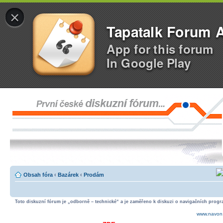
×
Tapatalk Forum 
App for this forum
In Google Play
Obsah fóra
‹
Bazárek
‹
Prodám
Toto diskuzní fórum je „odborně – technické“ a je zaměřeno k diskuzi o navigačních progra
www.navon.