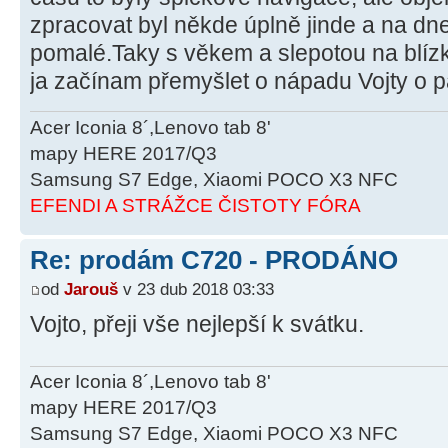
zpracovat byl někde úplně jinde a na dne
pomalé.Taky s věkem a slepotou na blízko
ja začínam přemyšlet o nápadu Vojty o p
Acer Iconia 8´,Lenovo tab 8'
mapy HERE 2017/Q3
Samsung S7 Edge, Xiaomi POCO X3 NFC
EFENDI A STRÁŽCE ČISTOTY FÓRA
Re: prodám C720 - PRODÁNO
od
Jarouš
v 23 dub 2018 03:33
Vojto, přeji vše nejlepší k svátku.
Acer Iconia 8´,Lenovo tab 8'
mapy HERE 2017/Q3
Samsung S7 Edge, Xiaomi POCO X3 NFC