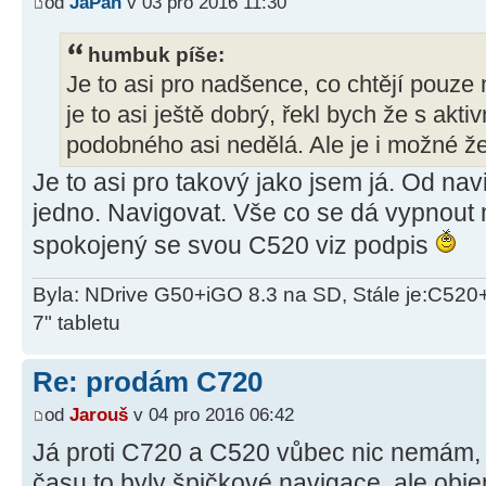
od
JaPan
v 03 pro 2016 11:30
humbuk píše:
Je to asi pro nadšence, co chtějí pouze 
je to asi ještě dobrý, řekl bych že s akt
podobného asi nedělá. Ale je i možné že 
Je to asi pro takový jako jsem já. Od na
jedno. Navigovat. Vše co se dá vypnou
spokojený se svou C520 viz podpis
Byla: NDrive G50+iGO 8.3 na SD, Stále je:C520
7" tabletu
Re: prodám C720
od
Jarouš
v 04 pro 2016 06:42
Já proti C720 a C520 vůbec nic nemám, 
času to byly špičkové navigace, ale obje