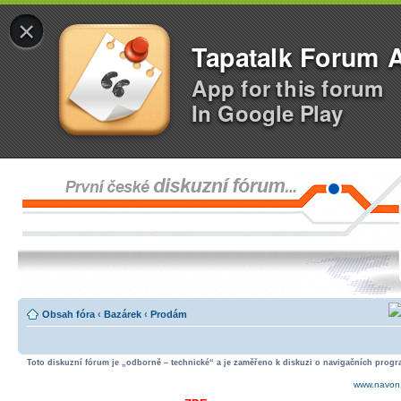
×
Tapatalk Forum 
App for this forum
In Google Play
Obsah fóra
‹
Bazárek
‹
Prodám
Toto diskuzní fórum je „odborně – technické“ a je zaměřeno k diskuzi o navigačních progra
www.navon.