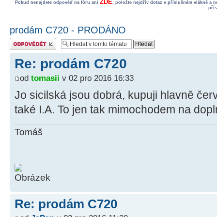
ZDE
Pokud nenajdete odpověď na fóru ani
, položte nejdřív dotaz v příslušném vlákně a 
pří
prodám C720 - PRODÁNO
Odeslat odpověď
Re: prodám C720
od
tomasii
v 02 pro 2016 16:33
Jo sicilská jsou dobrá, kupuji hlavně če
také I.A. To jen tak mimochodem na dopl
Tomáš
Re: prodám C720