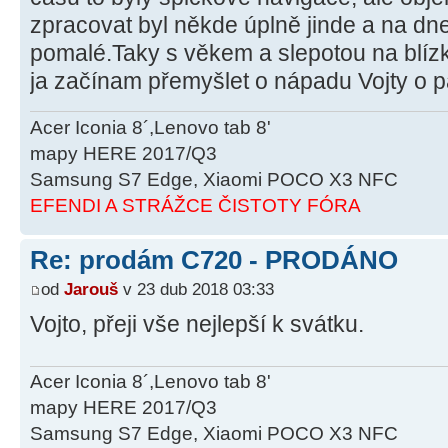
zpracovat byl někde úplně jinde a na dne
pomalé.Taky s věkem a slepotou na blízko
ja začínam přemyšlet o nápadu Vojty o p
Acer Iconia 8´,Lenovo tab 8'
mapy HERE 2017/Q3
Samsung S7 Edge, Xiaomi POCO X3 NFC
EFENDI A STRÁŽCE ČISTOTY FÓRA
Re: prodám C720 - PRODÁNO
od
Jarouš
v 23 dub 2018 03:33
Vojto, přeji vše nejlepší k svátku.
Acer Iconia 8´,Lenovo tab 8'
mapy HERE 2017/Q3
Samsung S7 Edge, Xiaomi POCO X3 NFC