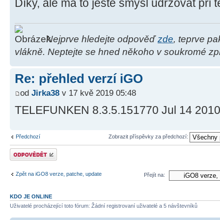
Díky, ale má to ještě smysl udržovat při t
Nejprve hledejte odpověď
zde
, teprve p
vlákně. Neptejte se hned někoho v soukromé zpr
Re: přehled verzí iGO
od
Jirka38
v 17 kvě 2019 05:48
TELEFUNKEN 8.3.5.151770 Jul 14 201
Předchozí
Zobrazit příspěvky za předchozí:
Odeslat odpověď
Zpět na iGO8 verze, patche, update
Přejít na:
KDO JE ONLINE
Uživatelé procházející toto fórum: Žádní registrovaní uživatelé a 5 návštevníků