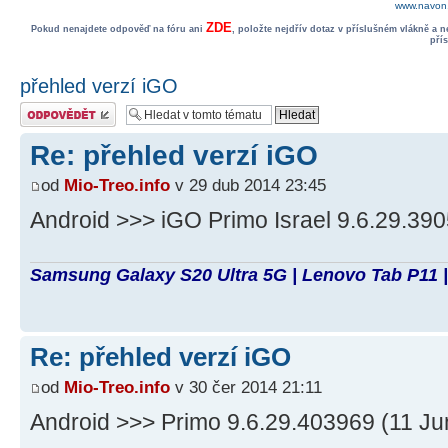
www.navon.
ZDE
Pokud nenajdete odpověď na fóru ani
, položte nejdřív dotaz v příslušném vlákně a 
pří
přehled verzí iGO
Odeslat odpověď
Re: přehled verzí iGO
od
Mio-Treo.info
v 29 dub 2014 23:45
Android >>> iGO Primo Israel 9.6.29.39
Samsung Galaxy S20 Ultra 5G | Lenovo Tab P11 |
Re: přehled verzí iGO
od
Mio-Treo.info
v 30 čer 2014 21:11
Android >>> Primo 9.6.29.403969 (11 J