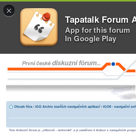
×
Tapatalk Forum 
App for this forum
In Google Play
Obsah fóra
‹
iGO Archiv starších navigačních aplikací
‹
iGO8 - navigační so
Toto diskuzní fórum je „odborně – technické“ a je zaměřeno k diskuzi o navigačních progra