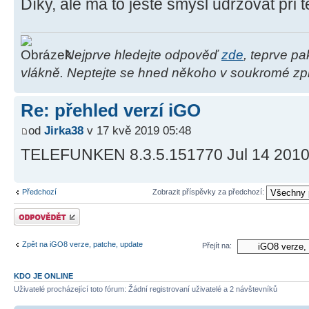
Díky, ale má to ještě smysl udržovat při t
Nejprve hledejte odpověď
zde
, teprve p
vlákně. Neptejte se hned někoho v soukromé zpr
Re: přehled verzí iGO
od
Jirka38
v 17 kvě 2019 05:48
TELEFUNKEN 8.3.5.151770 Jul 14 201
Předchozí
Zobrazit příspěvky za předchozí:
Odeslat odpověď
Zpět na iGO8 verze, patche, update
Přejít na:
KDO JE ONLINE
Uživatelé procházející toto fórum: Žádní registrovaní uživatelé a 2 návštevníků