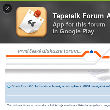
×
Tapatalk Forum 
App for this forum
In Google Play
Obsah fóra
‹
iGO Archiv starších navigačních aplikací
‹
iGO8 - navigační so
Toto diskuzní fórum je „odborně – technické“ a je zaměřeno k diskuzi o navigačních progra