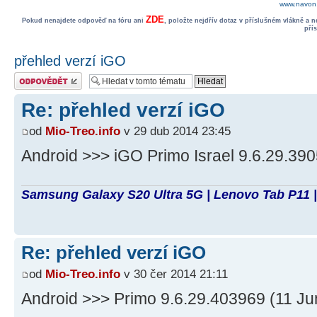
www.navon.
ZDE
Pokud nenajdete odpověď na fóru ani
, položte nejdřív dotaz v příslušném vlákně a 
pří
přehled verzí iGO
Odeslat odpověď
Re: přehled verzí iGO
od
Mio-Treo.info
v 29 dub 2014 23:45
Android >>> iGO Primo Israel 9.6.29.39
Samsung Galaxy S20 Ultra 5G | Lenovo Tab P11 |
Re: přehled verzí iGO
od
Mio-Treo.info
v 30 čer 2014 21:11
Android >>> Primo 9.6.29.403969 (11 J