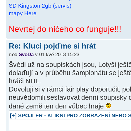
SD Kingston 2gb (servis)
mapy Here
Nevrtej do ničeho co funguje!!!
Re: Klucí pojďme si hrát
od
SvoDa
v 01 kvě 2013 15:23
Švédi už na soupiskách jsou, Lotyši ještě
dolaďují a v průběhu šampionátu se ještě
hráči NHL.
Dovoluji si v rámci fair play doporučit, pok
neuvědomili,sestavovat denní soupisky d
dané země ten den vůbec hraje
[+] SPOJLER - KLIKNI PRO ZOBRAZENÍ NEBO