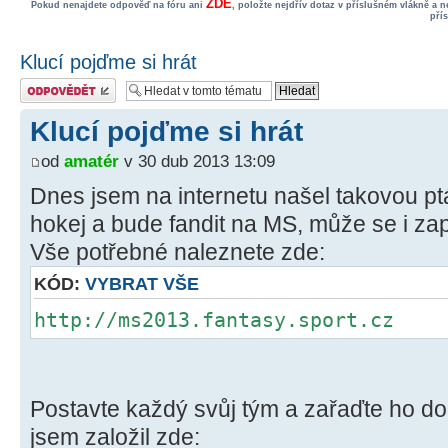
ZDE
Pokud nenajdete odpověď na fóru ani
, položte nejdřív dotaz v příslušném vlákně a 
pří
Klucí pojďme si hrát
Odeslat odpověď
Klucí pojďme si hrát
od
amatér
v 30 dub 2013 13:09
Dnes jsem na internetu našel takovou pt
hokej a bude fandit na MS, může se i zapo
Vše potřebné naleznete zde:
KÓD:
VYBRAT VŠE
http://ms2013.fantasy.sport.cz
Postavte každý svůj tým a zařaďte ho do
jsem založil zde: