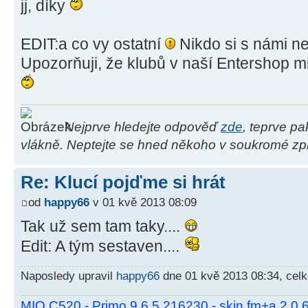
jj, díky
EDIT:a co vy ostatní
Nikdo si s námi n
Upozorňuji, že klubů v naší Entershop m
Nejprve hledejte odpověď
zde
, teprve p
vlákně. Neptejte se hned někoho v soukromé zpr
Re: Klucí pojďme si hrát
od
happy66
v 01 kvě 2013 08:09
Tak už sem tam taky....
Edit: A tým sestaven....
Naposledy upravil
happy66
dne 01 kvě 2013 08:34, cel
MIO C520 - Primo 9.6.5.216230 - skin fm+a 2.0