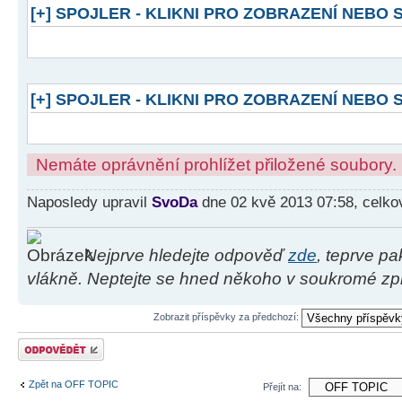
[+] SPOJLER - KLIKNI PRO ZOBRAZENÍ NEBO
[+] SPOJLER - KLIKNI PRO ZOBRAZENÍ NEBO
Nemáte oprávnění prohlížet přiložené soubory.
Naposledy upravil
SvoDa
dne 02 kvě 2013 07:58, celko
Nejprve hledejte odpověď
zde
, teprve p
vlákně. Neptejte se hned někoho v soukromé zpr
Zobrazit příspěvky za předchozí:
Odeslat odpověď
Zpět na OFF TOPIC
Přejít na: