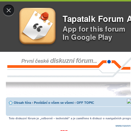
×
Tapatalk Forum 
App for this forum
In Google Play
Obsah fóra
‹
Povídání o všem se všemi
‹
OFF TOPIC
Toto diskuzní fórum je „odborně – technické“ a je zaměřeno k diskuzi o navigačních progra
www.navon.