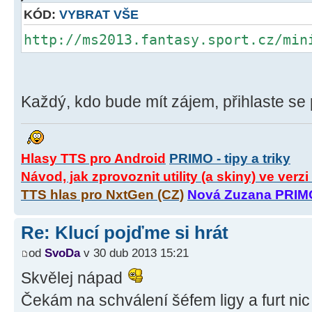
KÓD:
VYBRAT VŠE
http://ms2013.fantasy.sport.cz/min
Každý, kdo bude mít zájem, přihlaste s
Hlasy TTS pro Android
PRIMO - tipy a triky
Návod, jak zprovoznit utility (a skiny) ve verz
TTS hlas pro NxtGen (CZ)
Nová Zuzana PRIM
Re: Klucí pojďme si hrát
od
SvoDa
v 30 dub 2013 15:21
Skvělej nápad
Čekám na schválení šéfem ligy a furt ni