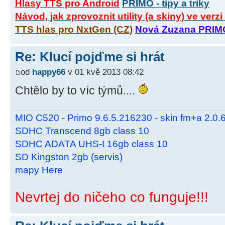
Hlasy TTS pro Android
PRIMO - tipy a triky
Návod, jak zprovoznit utility (a skiny) ve verz
TTS hlas pro NxtGen (CZ)
Nová Zuzana PRIM
Re: Klucí pojďme si hrát
od
happy66
v 01 kvě 2013 08:42
Chtělo by to víc týmů....
MIO C520 - Primo 9.6.5.216230 - skin fm+a 2.0
SDHC Transcend 8gb class 10
SDHC ADATA UHS-I 16gb class 10
SD Kingston 2gb (servis)
mapy Here
Nevrtej do ničeho co funguje!!!