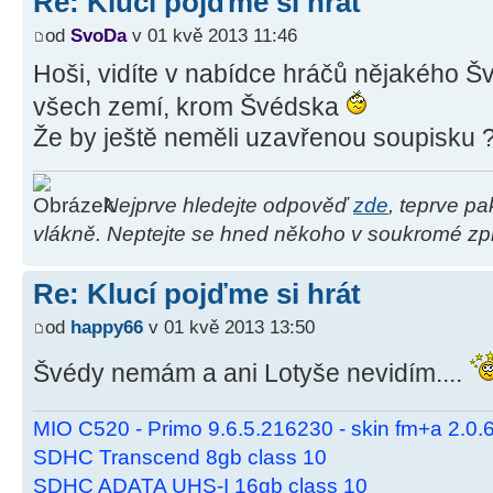
Re: Klucí pojďme si hrát
od
SvoDa
v 01 kvě 2013 11:46
Hoši, vidíte v nabídce hráčů nějakého Š
všech zemí, krom Švédska
Že by ještě neměli uzavřenou soupisku 
Nejprve hledejte odpověď
zde
, teprve p
vlákně. Neptejte se hned někoho v soukromé zpr
Re: Klucí pojďme si hrát
od
happy66
v 01 kvě 2013 13:50
Švédy nemám a ani Lotyše nevidím....
MIO C520 - Primo 9.6.5.216230 - skin fm+a 2.0
SDHC Transcend 8gb class 10
SDHC ADATA UHS-I 16gb class 10