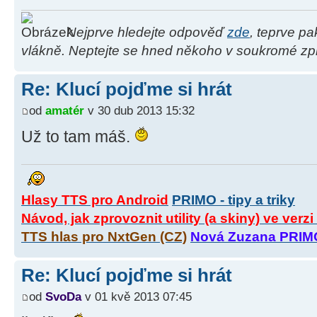
Nejprve hledejte odpověď
zde
, teprve p
vlákně. Neptejte se hned někoho v soukromé zpr
Re: Klucí pojďme si hrát
od
amatér
v 30 dub 2013 15:32
Už to tam máš.
Hlasy TTS pro Android
PRIMO - tipy a triky
Návod, jak zprovoznit utility (a skiny) ve verz
TTS hlas pro NxtGen (CZ)
Nová Zuzana PRIM
Re: Klucí pojďme si hrát
od
SvoDa
v 01 kvě 2013 07:45