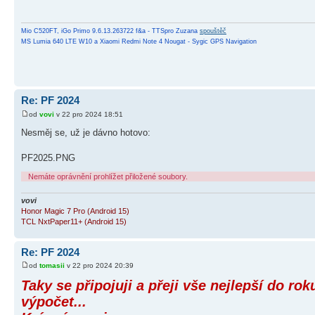
Mio C520FT, iGo Primo 9.6.13.263722 f&a - TTSpro Zuzana
spouštěč
MS Lumia 640 LTE W10 a Xiaomi Redmi Note 4 Nougat - Sygic GPS Navigation
Re: PF 2024
od
vovi
v 22 pro 2024 18:51
Nesměj se, už je dávno hotovo:
PF2025.PNG
Nemáte oprávnění prohlížet přiložené soubory.
vovi
Honor Magic 7 Pro (Android 15)
TCL NxtPaper11+ (Android 15)
Re: PF 2024
od
tomasii
v 22 pro 2024 20:39
Taky se připojuji a přeji vše nejlepší do rok
výpočet...