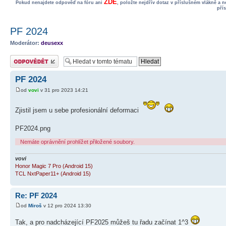
ZDE
Pokud nenajdete odpověď na fóru ani
, položte nejdřív dotaz v příslušném vlákně a 
pří
PF 2024
Moderátor:
deusexx
Odeslat odpověď
PF 2024
od
vovi
v 31 pro 2023 14:21
Zjistil jsem u sebe profesionální deformaci
PF2024.png
Nemáte oprávnění prohlížet přiložené soubory.
vovi
Honor Magic 7 Pro (Android 15)
TCL NxtPaper11+ (Android 15)
Re: PF 2024
od
Miroš
v 12 pro 2024 13:30
Tak, a pro nadcházející PF2025 můžeš tu řadu začínat 1^3