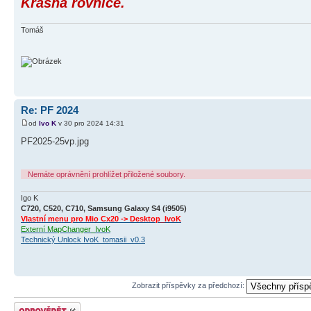
Krásná rovnice.
Tomáš
Re: PF 2024
od
Ivo K
v 30 pro 2024 14:31
PF2025-25vp.jpg
Nemáte oprávnění prohlížet přiložené soubory.
Igo K
C720, C520, C710, Samsung Galaxy S4 (i9505)
Vlastní menu pro Mio Cx20 -> Desktop_IvoK
Externí MapChanger_IvoK
Technický Unlock IvoK_tomasii_v0.3
Zobrazit příspěvky za předchozí:
Odeslat odpověď