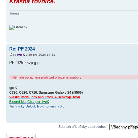
Krásná rovnice.
Tomáš
Re: PF 2024
od
Ivo K
v 30 pro 2024 14:31
PF2025-25vp.jpg
Nemáte oprávnění prohlížet přiložené soubory.
Igo K
C720, C520, C710, Samsung Galaxy S4 (i9505)
Vlastní menu pro Mio Cx20 -> Desktop_IvoK
Externí MapChanger_IvoK
Technický Unlock IvoK_tomasii_v0.3
Zobrazit příspěvky za předchozí:
Odeslat odpověď