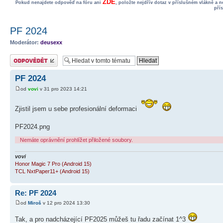
ZDE
Pokud nenajdete odpověď na fóru ani
, položte nejdřív dotaz v příslušném vlákně a 
pří
PF 2024
Moderátor:
deusexx
Odeslat odpověď
PF 2024
od
vovi
v 31 pro 2023 14:21
Zjistil jsem u sebe profesionální deformaci
PF2024.png
Nemáte oprávnění prohlížet přiložené soubory.
vovi
Honor Magic 7 Pro (Android 15)
TCL NxtPaper11+ (Android 15)
Re: PF 2024
od
Miroš
v 12 pro 2024 13:30
Tak, a pro nadcházející PF2025 můžeš tu řadu začínat 1^3