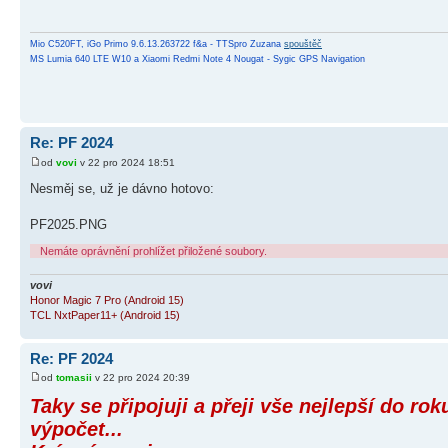
Mio C520FT, iGo Primo 9.6.13.263722 f&a - TTSpro Zuzana
spouštěč
MS Lumia 640 LTE W10 a Xiaomi Redmi Note 4 Nougat - Sygic GPS Navigation
Re: PF 2024
od
vovi
v 22 pro 2024 18:51
Nesměj se, už je dávno hotovo:
PF2025.PNG
Nemáte oprávnění prohlížet přiložené soubory.
vovi
Honor Magic 7 Pro (Android 15)
TCL NxtPaper11+ (Android 15)
Re: PF 2024
od
tomasii
v 22 pro 2024 20:39
Taky se připojuji a přeji vše nejlepší do rok
výpočet...