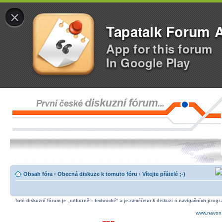
×
Tapatalk Forum 
App for this forum
In Google Play
Obsah fóra
‹
Obecná diskuze k tomuto fóru
‹
Vítejte přátelé ;-)
Toto diskuzní fórum je „odborně – technické“ a je zaměřeno k diskuzi o navigačních progra
www.navon.