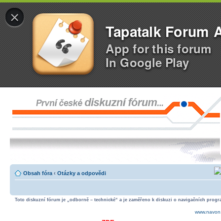
×
Tapatalk Forum 
App for this forum
In Google Play
Obsah fóra
‹
Otázky a odpovědi
Toto diskuzní fórum je „odborně – technické“ a je zaměřeno k diskuzi o navigačních progra
www.navon.