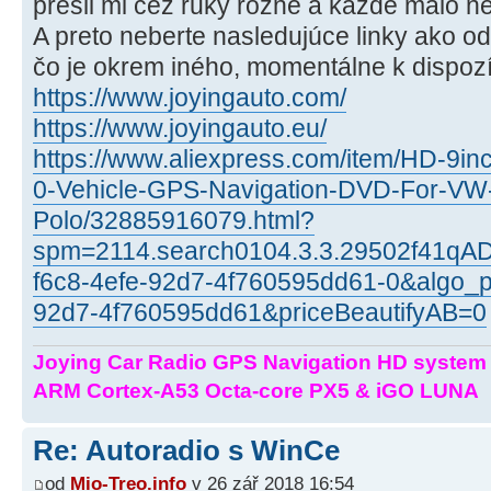
prešli mi cez ruky rôzne a každé malo ne
A preto neberte nasledujúce linky ako od
čo je okrem iného, momentálne k dispozíc
https://www.joyingauto.com/
https://www.joyingauto.eu/
https://www.aliexpress.com/item/HD-9in
0-Vehicle-GPS-Navigation-DVD-For-VW-
Polo/32885916079.html?
spm=2114.search0104.3.3.29502f41q
f6c8-4efe-92d7-4f760595dd61-0&algo_p
92d7-4f760595dd61&priceBeautifyAB=0
Joying Car Radio GPS Navigation HD system 
ARM Cortex-A53 Octa-core PX5 & iGO LUNA
Re: Autoradio s WinCe
od
Mio-Treo.info
v 26 zář 2018 16:54