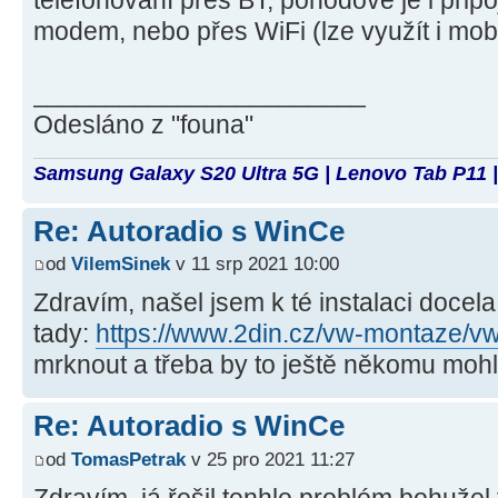
modem, nebo přes WiFi (lze využít i mobil
_______________________
Odesláno z "founa"
Samsung Galaxy S20 Ultra 5G | Lenovo Tab P11 |
Re: Autoradio s WinCe
od
VilemSinek
v 11 srp 2021 10:00
Zdravím, našel jsem k té instalaci doce
tady:
https://www.2din.cz/vw-montaze/vw-c
mrknout a třeba by to ještě někomu moh
Re: Autoradio s WinCe
od
TomasPetrak
v 25 pro 2021 11:27
Zdravím, já řešil tenhle problém bohužel