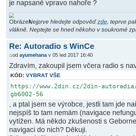
je napsané vpravo nahoře ?
Nejprve hledejte odpověď
zde
, teprve p
vlákně. Neptejte se hned někoho v soukromé zpr
Re: Autoradio s WinCe
od
ayumehana
v 05 led 2017 16:40
Zdravím, zakoupil jsem včera radio s nav
KÓD:
VYBRAT VŠE
https://www.2din.cz/2din-autoradia
gb6002-56
, a ptal jsem se výrobce, jestli tam jde n
nejspíš to tam nemám (navigace nefunguje
vytížen. Má někdo zkušenosti s Gebornem
navigaci do nich? Děkuji.