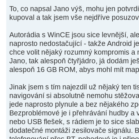
To, co napsal Jano výš, mohu jen potvrdi
kupoval a tak jsem vše nejdříve posuzov
Autorádia s WinCE jsou sice levnější, ale 
naprosto nedostačující - takže Android je 
chce volit nějaký rozumný kompromis a ne
Jano, tak alespoň čtyřjádro, já dodám j
alespoň 16 GB ROM, abys mohl mít mapy
Jinak jsem s tím najezdil už nějaký ten ti
navigování si absolutně nemohu stěžova
jede naprosto plynule a bez nějakého z
Bezproblémové je i přehrávání hudby a 
nebo USB flešek, s rádiem je to sice slabš
dodatečné montáži zesilovače signálu. B
telefonování přes BT, pohodové je i přip