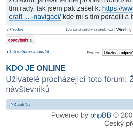
tím rady, tak jsem pak zašel k:
https://w
craft ... -navigaci/
kde mi s tím poradili a 
Předchozí
Zobrazit příspěvky za předchozí:
Odeslat odpověď
Zpět na Otázky a odpovědi
Přejít na:
KDO JE ONLINE
Uživatelé procházející toto fórum: 
návštevníků
Obsah fóra
Powered by
phpBB
© 2000
Český př