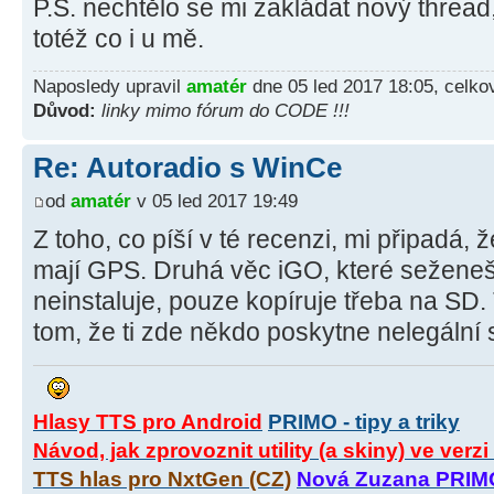
P.S. nechtělo se mi zakládat nový thread
totéž co i u mě.
Naposledy upravil
amatér
dne 05 led 2017 18:05, celko
Důvod:
linky mimo fórum do CODE !!!
Re: Autoradio s WinCe
od
amatér
v 05 led 2017 19:49
Z toho, co píší v té recenzi, mi připadá, 
mají GPS. Druhá věc iGO, které seženeš
neinstaluje, pouze kopíruje třeba na SD.
tom, že ti zde někdo poskytne nelegální 
Hlasy TTS pro Android
PRIMO - tipy a triky
Návod, jak zprovoznit utility (a skiny) ve verz
TTS hlas pro NxtGen (CZ)
Nová Zuzana PRIM