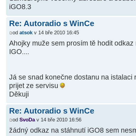
iGO8.3
Re: Autoradio s WinCe
od
atsok
v 14 bře 2010 16:45
Ahojky muže sem prosím tě hodit odkaz n
IGO....
Já se snad konečne dostanu na istalaci r
prijet ze servisu
Děkuji
Re: Autoradio s WinCe
od
SvoDa
v 14 bře 2010 16:56
žádný odkaz na stáhnutí iGO8 sem nesmí 