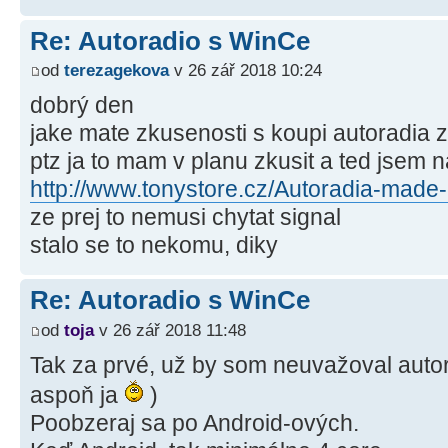
Re: Autoradio s WinCe
od
terezagekova
v 26 zář 2018 10:24
dobrý den
jake mate zkusenosti s koupi autoradia z
ptz ja to mam v planu zkusit a ted jsem n
http://www.tonystore.cz/Autoradia-made
ze prej to nemusi chytat signal
stalo se to nekomu, diky
Re: Autoradio s WinCe
od
toja
v 26 zář 2018 11:48
Tak za prvé, už by som neuvažoval autor
aspoň ja
)
Poobzeraj sa po Android-ových.