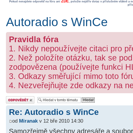
ZDE
Pokud nenajdete odpověď na fóru ani
, položte nejdřív dotaz v příslušném vlákně a 
pří
Autoradio s WinCe
Pravidla fóra
1. Nikdy nepoužívejte citaci pro p
2. Než položíte otázku, tak se podí
zodpovězena (používejte funkci 
3. Odkazy směřující mimo toto fó
4. Nezveřejňujte zde odkazy na ne
Odeslat odpověď
Re: Autoradio s WinCe
od
Miranak
v 12 bře 2010 14:30
Samozřejmě všechny adresáře a soubory