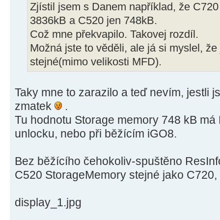
Zjístil jsem s Danem například, že C7
3836kB a C520 jen 748kB.
Což mne překvapilo. Takovej rozdíl.
Možná jste to věděli, ale já si myslel, že
stejné(mimo velikosti MFD).
Taky mne to zarazilo a teď nevím, jestli 
zmatek
.
Tu hodnotu Storage memory 748 kB má 
unlocku, nebo při běžícím iGO8.
Bez běžícího čehokoliv-spuštěno ResIn
C520 StorageMemory stejné jako C720, 
display_1.jpg