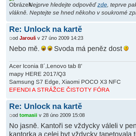
Nejprve hledejte odpověď
zde
, teprve p
vlákně. Neptejte se hned někoho v soukromé zpr
Re: Unlock na kartě
od
Jarouš
v 27 úno 2009 14:23
Nebo mě.
Svoda má peněz dost
Acer Iconia 8´,Lenovo tab 8'
mapy HERE 2017/Q3
Samsung S7 Edge, Xiaomi POCO X3 NFC
EFENDI A STRÁŽCE ČISTOTY FÓRA
Re: Unlock na kartě
od
tomasii
v 28 úno 2009 15:08
No jasně. Kantoři se vždycky váleli v pe
kantorka a celej byt vždycky tapetovala 