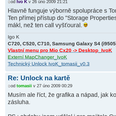
od
Ivo K
v 26 úno 2009 21:21
Hlavně funguje výborně spolupráce s 
Ten přímej přístup do "Storage Properties
mákl, než ten call vyšťoural.
Igo K
C720, C520, C710, Samsung Galaxy S4 (i9505
Vlastní menu pro Mio Cx20 -> Desktop_IvoK
Externí MapChanger_IvoK
Technický Unlock IvoK_tomasii_v0.3
Re: Unlock na kartě
od
tomasii
v 27 úno 2009 00:29
Musím ale říct, že grafika a nápad, jak k
zásluha.