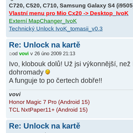
C720, C520, C710, Samsung Galaxy S4 (i9505
Vlastní menu pro Mio Cx20 -> Desktop_IvoK
Externí MapChanger_IvoK
Technický Unlock IvoK_tomasii_v0.3
Re: Unlock na kartě
od
vovi
v 26 úno 2009 21:13
Ivo, klobouk dolů! Už jsi výkonnější, n
dohromady
A funguje to po čertech dobře!!
vovi
Honor Magic 7 Pro (Android 15)
TCL NxtPaper11+ (Android 15)
Re: Unlock na kartě