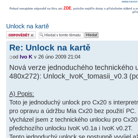
www.navon.
ZDE
Pokud nenajdete odpověď na fóru ani
, položte nejdřív dotaz v příslušném vlákně a 
pří
Unlock na kartě
Odeslat odpověď
Re: Unlock na kartě
od
Ivo K
v 26 úno 2009 21:04
Nová verze jednoduchého technického u
480x272): Unlock_IvoK_tomasii_v0.3 (po
A) Popis:
Toto je jednoduchý unlock pro Cx20 s interpre
pro opravu a údržbu Mia Cx20 bez použití PC.
Vycházel jsem z technického unlocku pro Cx20 
předchozího unlocku IvoK v0.1a i IvoK v0.2T.
Tento jednoduchý unlock se postupně vyvíjel a