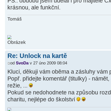
PS.: obdobu jsem udělal i pro majitele C
krásnou, ale funkční.
Tomáš
Re: Unlock na kartě
od
SvoDa
v 27 úno 2009 08:04
Kluci, děkuji vám oběma a zásluhy vám p
Popř. přidejte komentář (titulky) - námět,
režie, ...
Pokud se nedohodnete na způsobu rozděl
charitu, nejlépe do školství