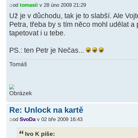
od
tomasii
v 28 úno 2009 21:29
Už je v důchodu, tak je to slabší. Ale Voj
Petra, třeba by s tím něco mohl udělat 
tapetovat i u tebe.
PS.: ten Petr je Nečas...
Tomáš
Re: Unlock na kartě
od
SvoDa
v 02 bře 2009 16:43
Ivo K píše: