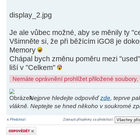
display_2.jpg
Je ale vůbec možné, aby se měnily ty "
Všimněte si, že při běžícím iGO8 je dok
Memory
Chápal bych změnu poměru mezi "used" a 
liší v "Celkem"
Nemáte oprávnění prohlížet přiložené soubory.
Nejprve hledejte odpověď
zde
, teprve p
vlákně. Neptejte se hned někoho v soukromé zpr
Předchozí
Zobrazit příspěvky za předchozí:
Odeslat odpověď