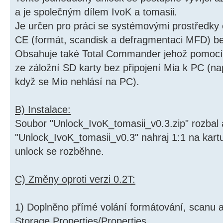
a je společným dílem IvoK a tomasii.
Je určen pro práci se systémovými prostředk
CE (formát, scandisk a defragmentaci MFD) be
Obsahuje také Total Commander jehož pomocí
ze záložní SD karty bez připojení Mia k PC (n
když se Mio nehlásí na PC).
B) Instalace:
Soubor "Unlock_IvoK_tomasii_v0.3.zip" rozbal 
"Unlock_IvoK_tomasii_v0.3" nahraj 1:1 na kart
unlock se rozběhne.
C) Změny oproti verzi 0.2T:
1) Doplněno přímé volání formátování, scanu
Storage Properties/Properties.