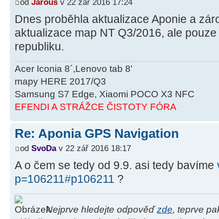
od
Jarouš
v 22 zář 2016 17:24
Dnes proběhla aktualizace Aponie a záro
aktualizace map NT Q3/2016, ale pouze
republiku.
Acer Iconia 8´,Lenovo tab 8'
mapy HERE 2017/Q3
Samsung S7 Edge, Xiaomi POCO X3 NFC
EFENDI A STRÁŽCE ČISTOTY FÓRA
Re: Aponia GPS Navigation
od
SvoDa
v 22 zář 2016 18:17
A o čem se tedy od 9.9. asi tedy bavíme
p=106211#p106211
?
Nejprve hledejte odpověď
zde
, teprve p