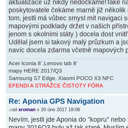
aktualizace už nikdy nedočkáme!Také na
poskytovatele čekáme marně již několik
tom, jestli má vůbec smysl mít navigaci 
mapovými podklady držet v našich přístro
jenom s okolními státy ) docela dost vnitř
Udělal jsem si takový malý průzkum a jso
navíc docela zdarma včetně mapových 
Acer Iconia 8´,Lenovo tab 8'
mapy HERE 2017/Q3
Samsung S7 Edge, Xiaomi POCO X3 NFC
EFENDI A STRÁŽCE ČISTOTY FÓRA
Re: Aponia GPS Navigation
od
xroman
v 20 úno 2017 18:06
Nevím, jestli jde Aponia do "kopru" nebo
mapy 2016Q3 byly až tak staré. Myslím s