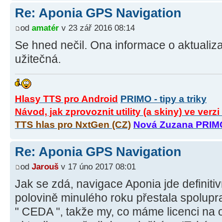
Re: Aponia GPS Navigation
od
amatér
v 23 zář 2016 08:14
Se hned nečil. Ona informace o aktualizac
užitečná.
Hlasy TTS pro Android
PRIMO - tipy a triky
Návod, jak zprovoznit utility (a skiny) ve verz
TTS hlas pro NxtGen (CZ)
Nová Zuzana PRIM
Re: Aponia GPS Navigation
od
Jarouš
v 17 úno 2017 08:01
Jak se zdá, navigace Aponia jde definiti
polovině minulého roku přestala spolup
" CEDA ", takže my, co máme licenci na