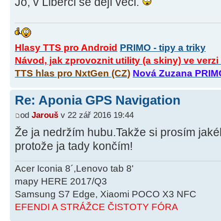
Jo, v Liberci se dějí věci.
Hlasy TTS pro Android
PRIMO - tipy a triky
Návod, jak zprovoznit utility (a skiny) ve verz
TTS hlas pro NxtGen (CZ)
Nová Zuzana PRIM
Re: Aponia GPS Navigation
od
Jarouš
v 22 zář 2016 19:44
Že ja nedržím hubu.Takže si prosím jakéko
protože ja tady končím!
Acer Iconia 8´,Lenovo tab 8'
mapy HERE 2017/Q3
Samsung S7 Edge, Xiaomi POCO X3 NFC
EFENDI A STRÁŽCE ČISTOTY FÓRA