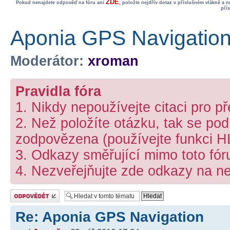
ZDE
Pokud nenajdete odpověď na fóru ani
, položte nejdřív dotaz v příslušném vlákně a 
pří
Aponia GPS Navigatio
Moderátor:
xroman
Pravidla fóra
1. Nikdy nepoužívejte citaci pro p
2. Než položíte otázku, tak se podí
zodpovězena (používejte funkci 
3. Odkazy směřující mimo toto fó
4. Nezveřejňujte zde odkazy na ne
Odeslat odpověď
Re: Aponia GPS Navigation