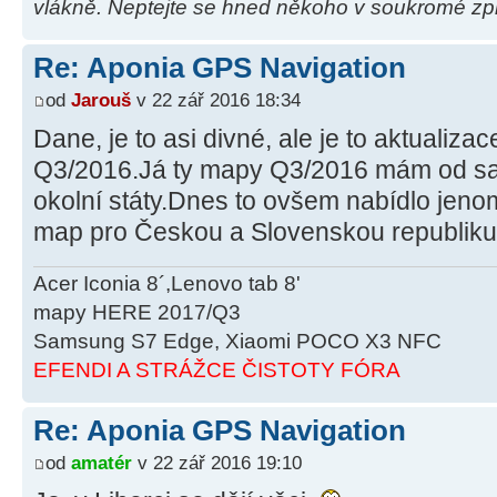
vlákně. Neptejte se hned někoho v soukromé zpr
Re: Aponia GPS Navigation
od
Jarouš
v 22 zář 2016 18:34
Dane, je to asi divné, ale je to aktualiz
Q3/2016.Já ty mapy Q3/2016 mám od s
okolní státy.Dnes to ovšem nabídlo jenom
map pro Českou a Slovenskou republiku
Acer Iconia 8´,Lenovo tab 8'
mapy HERE 2017/Q3
Samsung S7 Edge, Xiaomi POCO X3 NFC
EFENDI A STRÁŽCE ČISTOTY FÓRA
Re: Aponia GPS Navigation
od
amatér
v 22 zář 2016 19:10