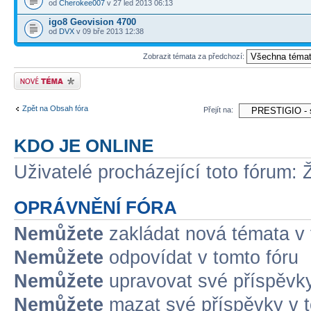
od
Cherokee007
v 27 led 2013 06:13
igo8 Geovision 4700
od
DVX
v 09 bře 2013 12:38
Zobrazit témata za předchozí:
Odeslat nové téma
Zpět na Obsah fóra
Přejít na:
KDO JE ONLINE
Uživatelé procházející toto fórum: 
OPRÁVNĚNÍ FÓRA
Nemůžete
zakládat nová témata v 
Nemůžete
odpovídat v tomto fóru
Nemůžete
upravovat své příspěvky
Nemůžete
mazat své příspěvky v t