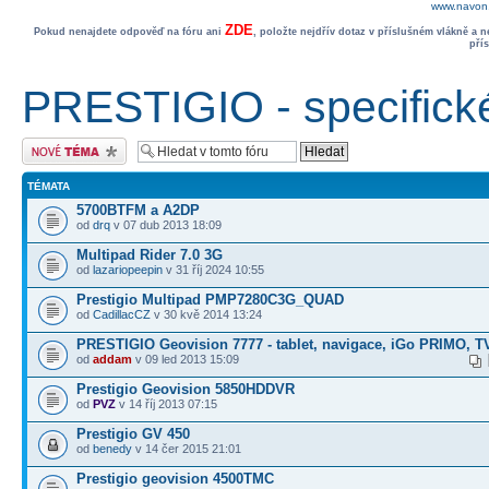
www.navon.
ZDE
Pokud nenajdete odpověď na fóru ani
, položte nejdřív dotaz v příslušném vlákně a 
pří
PRESTIGIO - specifick
Odeslat nové téma
TÉMATA
5700BTFM a A2DP
od
drq
v 07 dub 2013 18:09
Multipad Rider 7.0 3G
od
lazariopeepin
v 31 říj 2024 10:55
Prestigio Multipad PMP7280C3G_QUAD
od
CadillacCZ
v 30 kvě 2014 13:24
PRESTIGIO Geovision 7777 - tablet, navigace, iGo PRIMO, T
od
addam
v 09 led 2013 15:09
Prestigio Geovision 5850HDDVR
od
PVZ
v 14 říj 2013 07:15
Prestigio GV 450
od
benedy
v 14 čer 2015 21:01
Prestigio geovision 4500TMC