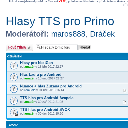
ZDE
Pokud nenajdete odpověď na fóru ani
, položte nejdřív dotaz v příslušném vlákně a 
pří
Hlasy TTS pro Primo
Moderátoři:
maros888
,
Dráček
Odeslat nové téma
OZNÁMENÍ
Hlasy pro NextGen
od
amatér
v 18 bře 2017 22:17
Hlas Laura pro Android
od
amatér
v 13 úno 2017 21:27
Nuance + hlas Zuzana pro Android
od
romuald
v 01 bře 2013 16:14
TTS hlas pro Android Acapela
od
amatér
v 30 zář 2012 21:25
TTS hlas pro Android SVOX
od
amatér
v 30 črc 2012 19:20
TÉMATA