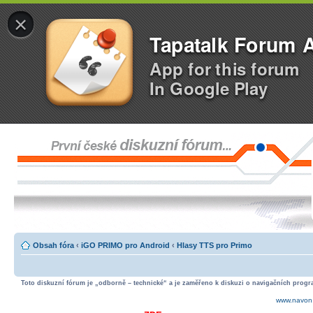
×
Tapatalk Forum 
App for this forum
In Google Play
Obsah fóra
‹
iGO PRIMO pro Android
‹
Hlasy TTS pro Primo
Toto diskuzní fórum je „odborně – technické“ a je zaměřeno k diskuzi o navigačních progra
www.navon.