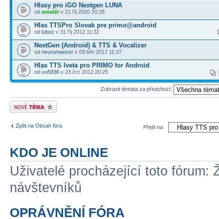
Hlasy pro iGO Nextgen LUNA
od
amatér
v 21 říj 2020 20:28
Hlas TTSPro Slovak pre primo@android
od
luboz
v 31 říj 2012 11:32
NextGen (Android) & TTS & Vocalizer
od
neuromancer
v 09 bře 2017 11:37
Hlas TTS Iveta pro PRIMO for Android
od
vu5936
v 23 črc 2012 20:25
Zobrazit témata za předchozí:
Odeslat nové téma
Zpět na Obsah fóra
Přejít na:
KDO JE ONLINE
Uživatelé procházející toto fórum: 
návštevníků
OPRÁVNĚNÍ FÓRA