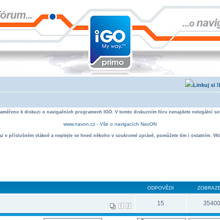
zaměřeno k diskuzi o navigačních programech IGO. V tomto diskuzním fóru nenajdete nelegální sof
www.navon.cz - Vše o navigacích NavON
taz v příslušném vlákně a neptejte se hned někoho v soukromé zprávě, pomůžete tím i ostatním. Vkl
ODPOVĚDI
ZOBRAZE
15
3540
1
2