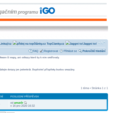
Linkuj!cz
TopClanky.cz
Jaggni to!
FAQ
Registrovat
Přihlásit se
Pokročilé hledání
tware či mapy, ani odkazy které by k nim směřovaly.
ádejte dotazy jen jedenkrát. Duplicitní příspěvky budou smazány.
1 téma • Stránka
1
z
1
NÍ
POSLEDNÍ PŘÍSPĚVEK
od
amatér
0
v 16 pro 2020 16:32