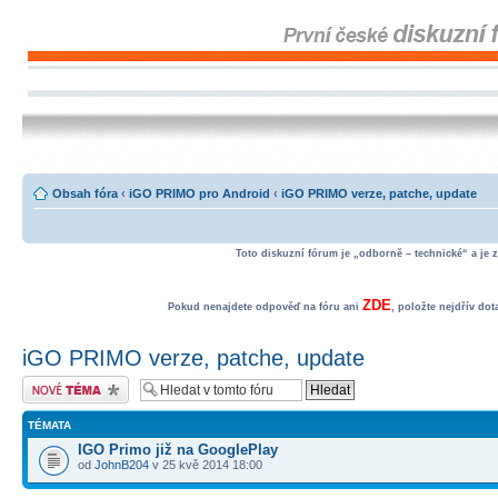
Obsah fóra
‹
iGO PRIMO pro Android
‹
iGO PRIMO verze, patche, update
Toto diskuzní fórum je „odborně – technické“ a je 
ZDE
Pokud nenajdete odpověď na fóru ani
, položte nejdřív do
iGO PRIMO verze, patche, update
Odeslat nové téma
TÉMATA
IGO Primo již na GooglePlay
od
JohnB204
v 25 kvě 2014 18:00