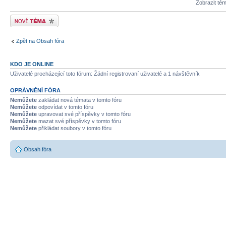
Zobrazit té
Odeslat nové téma
Zpět na Obsah fóra
KDO JE ONLINE
Uživatelé procházející toto fórum: Žádní registrovaní uživatelé a 1 návštěvník
OPRÁVNĚNÍ FÓRA
Nemůžete
zakládat nová témata v tomto fóru
Nemůžete
odpovídat v tomto fóru
Nemůžete
upravovat své příspěvky v tomto fóru
Nemůžete
mazat své příspěvky v tomto fóru
Nemůžete
přikládat soubory v tomto fóru
Obsah fóra