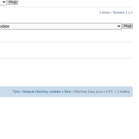
1 téma • Stránka
1
z
1
Tým
•
Smazat všechny cookies z fóra
• Všechny časy jsou v UTC + 1 hodina