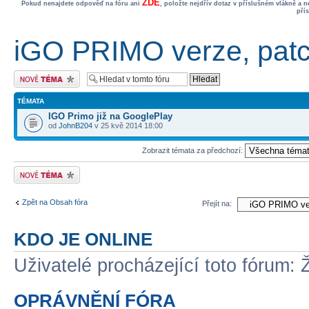
ZDE
Pokud nenajdete odpověď na fóru ani
, položte nejdřív dotaz v příslušném vlákně a 
pří
iGO PRIMO verze, patc
Odeslat nové téma
TÉMATA
IGO Primo již na GooglePlay
od
JohnB204
v 25 kvě 2014 18:00
Zobrazit témata za předchozí:
Odeslat nové téma
Zpět na Obsah fóra
Přejít na:
KDO JE ONLINE
Uživatelé procházející toto fórum: 
OPRÁVNĚNÍ FÓRA