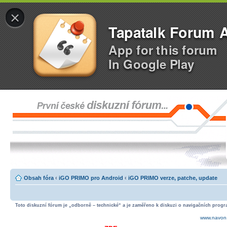
×
Tapatalk Forum 
App for this forum
In Google Play
Obsah fóra
‹
iGO PRIMO pro Android
‹
iGO PRIMO verze, patche, update
Toto diskuzní fórum je „odborně – technické“ a je zaměřeno k diskuzi o navigačních progra
www.navon.