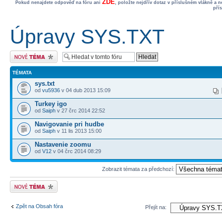
ZDE
Pokud nenajdete odpověď na fóru ani
, položte nejdřív dotaz v příslušném vlákně a 
pří
Úpravy SYS.TXT
Odeslat nové téma
TÉMATA
sys.txt
od
vu5936
v 04 dub 2013 15:09
Turkey igo
od
Saiph
v 27 črc 2014 22:52
Navigovanie pri hudbe
od
Saiph
v 11 lis 2013 15:00
Nastavenie zoomu
od
V12
v 04 črc 2014 08:29
Zobrazit témata za předchozí:
Odeslat nové téma
Zpět na Obsah fóra
Přejít na: