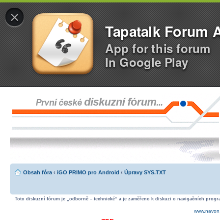
×
Tapatalk Forum 
App for this forum
In Google Play
Obsah fóra
‹
iGO PRIMO pro Android
‹
Úpravy SYS.TXT
Toto diskuzní fórum je „odborně – technické“ a je zaměřeno k diskuzi o navigačních progra
www.navon.