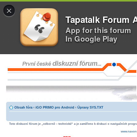
×
Tapatalk Forum 
App for this forum
In Google Play
Obsah fóra
‹
iGO PRIMO pro Android
‹
Úpravy SYS.TXT
Toto diskuzní fórum je „odborně – technické“ a je zaměřeno k diskuzi o navigačních progra
www.navon.