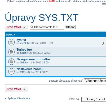
ZDE
Pokud nenajdete odpověď na fóru ani
, položte nejdřív dotaz v příslušném vlákně a 
pří
Úpravy SYS.TXT
Odeslat nové téma
TÉMATA
sys.txt
od
vu5936
v 04 dub 2013 15:09
Turkey igo
od
Saiph
v 27 črc 2014 22:52
Navigovanie pri hudbe
od
Saiph
v 11 lis 2013 15:00
Nastavenie zoomu
od
V12
v 04 črc 2014 08:29
Zobrazit témata za předchozí:
Odeslat nové téma
Zpět na Obsah fóra
Přejít na: