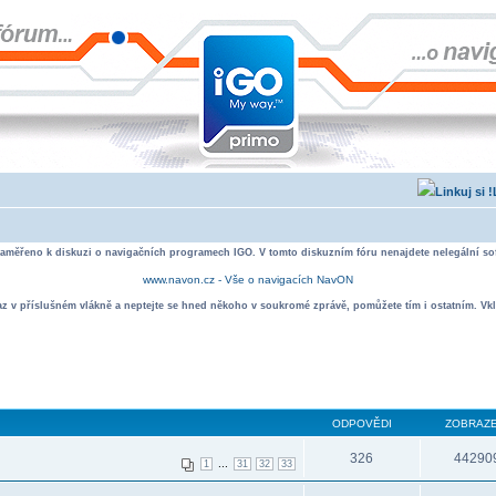
zaměřeno k diskuzi o navigačních programech IGO. V tomto diskuzním fóru nenajdete nelegální sof
www.navon.cz - Vše o navigacích NavON
taz v příslušném vlákně a neptejte se hned někoho v soukromé zprávě, pomůžete tím i ostatním. Vkl
ODPOVĚDI
ZOBRAZE
326
44290
...
1
31
32
33