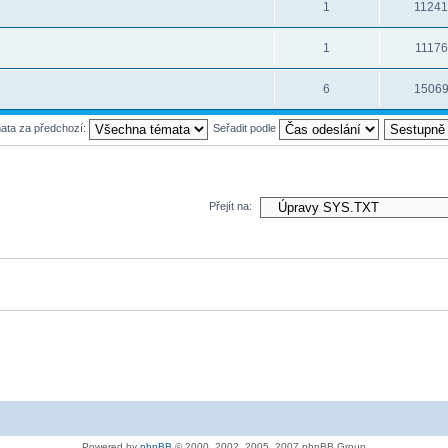
1
1124
1
11176
6
1506
mata za předchozí:
Seřadit podle
Přejít na:
Powered by
phpBB
© 2000, 2002, 2005, 2007 phpBB Group