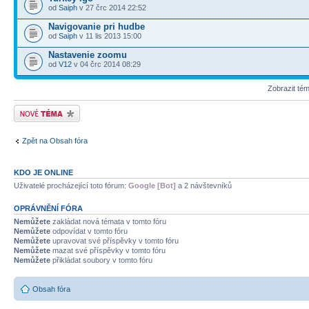
od
Saiph
v 27 črc 2014 22:52
Navigovanie pri hudbe
od
Saiph
v 11 lis 2013 15:00
Nastavenie zoomu
od
V12
v 04 črc 2014 08:29
Zobrazit té
Odeslat nové téma
Zpět na Obsah fóra
KDO JE ONLINE
Uživatelé procházející toto fórum:
Google [Bot]
a 2 návštevníků
OPRÁVNĚNÍ FÓRA
Nemůžete
zakládat nová témata v tomto fóru
Nemůžete
odpovídat v tomto fóru
Nemůžete
upravovat své příspěvky v tomto fóru
Nemůžete
mazat své příspěvky v tomto fóru
Nemůžete
přikládat soubory v tomto fóru
Obsah fóra