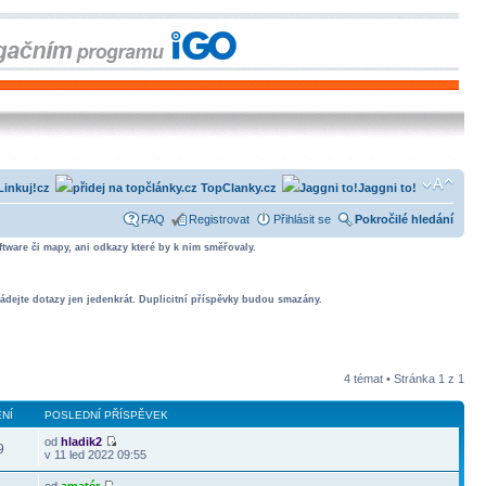
Linkuj!cz
TopClanky.cz
Jaggni to!
FAQ
Registrovat
Přihlásit se
Pokročilé hledání
tware či mapy, ani odkazy které by k nim směřovaly.
ádejte dotazy jen jedenkrát. Duplicitní příspěvky budou smazány.
4 témat • Stránka
1
z
1
NÍ
POSLEDNÍ PŘÍSPĚVEK
od
hladik2
9
v 11 led 2022 09:55