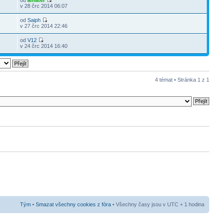
od
amatér
1
v 28 črc 2014 06:07
od
Saiph
v 27 črc 2014 22:46
od
V12
9
v 24 črc 2014 16:40
4 témat • Stránka
1
z
1
Tým
•
Smazat všechny cookies z fóra
• Všechny časy jsou v UTC + 1 hodina