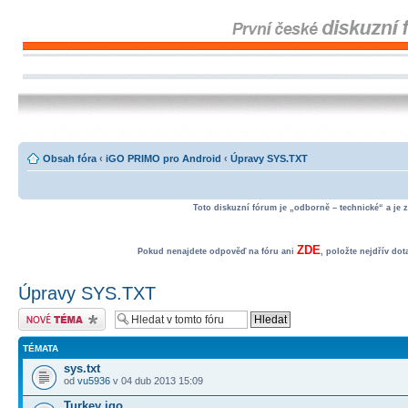
Obsah fóra
‹
iGO PRIMO pro Android
‹
Úpravy SYS.TXT
Toto diskuzní fórum je „odborně – technické“ a je 
ZDE
Pokud nenajdete odpověď na fóru ani
, položte nejdřív do
Úpravy SYS.TXT
Odeslat nové téma
TÉMATA
sys.txt
od
vu5936
v 04 dub 2013 15:09
Turkey igo