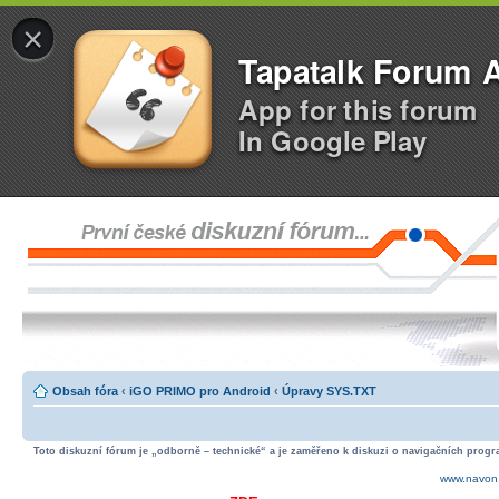
×
Tapatalk Forum 
App for this forum
In Google Play
Obsah fóra
‹
iGO PRIMO pro Android
‹
Úpravy SYS.TXT
Toto diskuzní fórum je „odborně – technické“ a je zaměřeno k diskuzi o navigačních progra
www.navon.