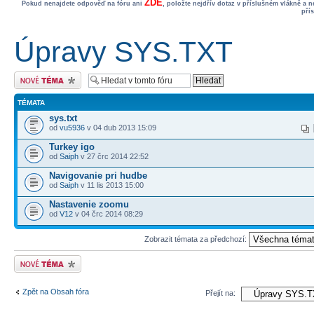
ZDE
Pokud nenajdete odpověď na fóru ani
, položte nejdřív dotaz v příslušném vlákně a 
pří
Úpravy SYS.TXT
Odeslat nové téma
TÉMATA
sys.txt
od
vu5936
v 04 dub 2013 15:09
Turkey igo
od
Saiph
v 27 črc 2014 22:52
Navigovanie pri hudbe
od
Saiph
v 11 lis 2013 15:00
Nastavenie zoomu
od
V12
v 04 črc 2014 08:29
Zobrazit témata za předchozí:
Odeslat nové téma
Zpět na Obsah fóra
Přejít na: