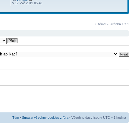
6
v 17 kvě 2019 05:48
0 témat • Stránka
1
z
1
Tým
•
Smazat všechny cookies z fóra
• Všechny časy jsou v UTC + 1 hodina