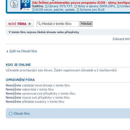
Zde řešíme problematiku pouze programu iGO8 - skiny, konfigur
Subfóra:
Úpravy SYS.TXT
,
Skiny a úpravy DATA.ZIPu
,
Uvítac
iGO8 verze, patche, update
,
Scheme pro iGo8
Odeslat nové téma
V tomto fóru nejsou žádná témata nebo příspěvky.
Zobrazit té
Zpět na Obsah fóra
KDO JE ONLINE
Uživatelé procházející toto fórum: Žádní registrovaní uživatelé a 2 návštevníků
OPRÁVNĚNÍ FÓRA
Nemůžete
zakládat nová témata v tomto fóru
Nemůžete
odpovídat v tomto fóru
Nemůžete
upravovat své příspěvky v tomto fóru
Nemůžete
mazat své příspěvky v tomto fóru
Nemůžete
přikládat soubory v tomto fóru
Obsah fóra