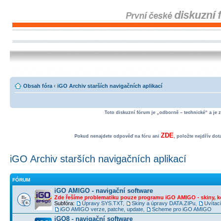
Obsah fóra
‹
iGO Archiv starších navigačních aplikací
Toto diskuzní fórum je „odborně – technické“ a je 
ZDE
Pokud nenajdete odpověď na fóru ani
, položte nejdřív do
iGO Archiv starších navigačních aplikací
FÓRUM
iGO AMIGO - navigační software
Zde řešíme problematiku pouze programu iGO AMIGO - skiny, ko
Subfóra:
Úpravy SYS.TXT
,
Skiny a úpravy DATA.ZIPu
,
Uvítac
iGO AMIGO verze, patche, update
,
Scheme pro iGO AMIGO
iGO8 - navigační software