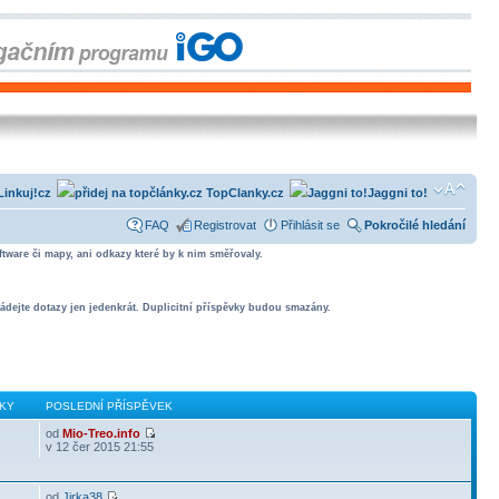
Linkuj!cz
TopClanky.cz
Jaggni to!
FAQ
Registrovat
Přihlásit se
Pokročilé hledání
tware či mapy, ani odkazy které by k nim směřovaly.
ádejte dotazy jen jedenkrát. Duplicitní příspěvky budou smazány.
KY
POSLEDNÍ PŘÍSPĚVEK
od
Mio-Treo.info
v 12 čer 2015 21:55
od
Jirka38