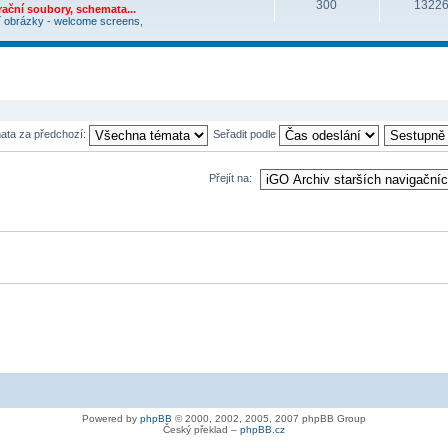
300
1322
ační soubory, schemata...
í obrázky - welcome screens
,
mata za předchozí:
Seřadit podle
Přejít na:
Powered by
phpBB
© 2000, 2002, 2005, 2007 phpBB Group
Český překlad –
phpBB.cz