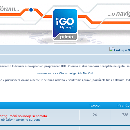
zaměřeno k diskuzi o navigačních programech IGO. V tomto diskuzním fóru nenajdete nelegální sof
www.navon.cz - Vše o navigacích NavON
taz v příslušném vlákně a neptejte se hned někoho v soukromé zprávě, pomůžete tím i ostatním. Vkl
TÉMATA
PŘÍSPĚV
24
738
nfigurační soubory, schemata...
í obrázky - welcome screens
,