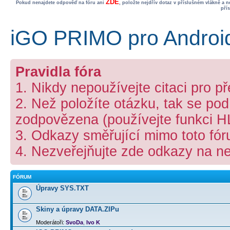
ZDE
Pokud nenajdete odpověď na fóru ani
, položte nejdřív dotaz v příslušném vlákně a 
pří
iGO PRIMO pro Androi
Pravidla fóra
1. Nikdy nepoužívejte citaci pro p
2. Než položíte otázku, tak se podí
zodpovězena (používejte funkci 
3. Odkazy směřující mimo toto fó
4. Nezveřejňujte zde odkazy na ne
FÓRUM
Úpravy SYS.TXT
Skiny a úpravy DATA.ZIPu
Moderátoři:
SvoDa
,
Ivo K