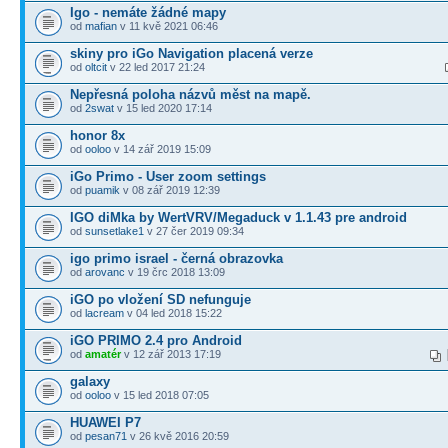
Igo - nemáte žádné mapy
od
mafian
v 11 kvě 2021 06:46
skiny pro iGo Navigation placená verze
od
oltcit
v 22 led 2017 21:24
Nepřesná poloha názvů měst na mapě.
od
2swat
v 15 led 2020 17:14
honor 8x
od
ooloo
v 14 zář 2019 15:09
iGo Primo - User zoom settings
od
puamik
v 08 zář 2019 12:39
IGO diMka by WertVRV/Megaduck v 1.1.43 pre android
od
sunsetlake1
v 27 čer 2019 09:34
igo primo israel - černá obrazovka
od
arovanc
v 19 črc 2018 13:09
iGO po vložení SD nefunguje
od
lacream
v 04 led 2018 15:22
iGO PRIMO 2.4 pro Android
od
amatér
v 12 zář 2013 17:19
galaxy
od
ooloo
v 15 led 2018 07:05
HUAWEI P7
od
pesan71
v 26 kvě 2016 20:59