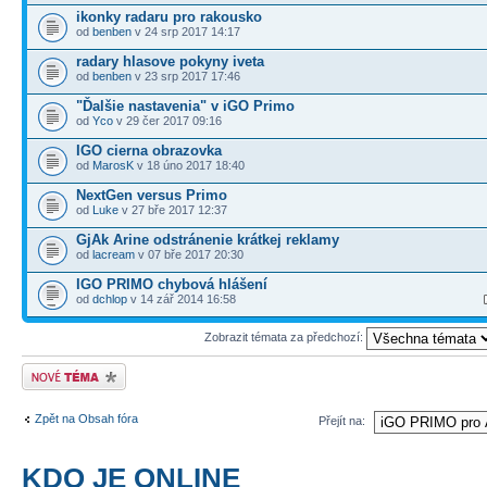
ikonky radaru pro rakousko
od
benben
v 24 srp 2017 14:17
radary hlasove pokyny iveta
od
benben
v 23 srp 2017 17:46
"Ďalšie nastavenia" v iGO Primo
od
Yco
v 29 čer 2017 09:16
IGO cierna obrazovka
od
MarosK
v 18 úno 2017 18:40
NextGen versus Primo
od
Luke
v 27 bře 2017 12:37
GjAk Arine odstránenie krátkej reklamy
od
lacream
v 07 bře 2017 20:30
IGO PRIMO chybová hlášení
od
dchlop
v 14 zář 2014 16:58
Zobrazit témata za předchozí:
Odeslat nové téma
Zpět na Obsah fóra
Přejít na:
KDO JE ONLINE