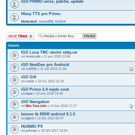
iGO PRIMO verze, patche, update
Hlasy TTS pro Primo
Moderátoři:
maros888
,
Dráček
Odeslat nové téma
TÉMATA
IGO Luna TMC okolní státy.rar
od
mirekcafa
v 21 pro 2025 13:06
iGO NextGen pro Android
od
vu5936
v 11 zář 2015 21:59
iGO Gift
od
canár
v 23 črc 2021 11:16
iGO Primo 2.4 nejde zvuk
od
lapal
v 10 úno 2018 19:40
iGO Navigation
od
Mio-Treo.info
v 14 čer 2016 17:17
lenovo tb 8504f android 8.1.0
od
jajard
v 12 bře 2022 00:47
HUAWEI P9
od
jurkstan
v 20 bře 2017 10:54