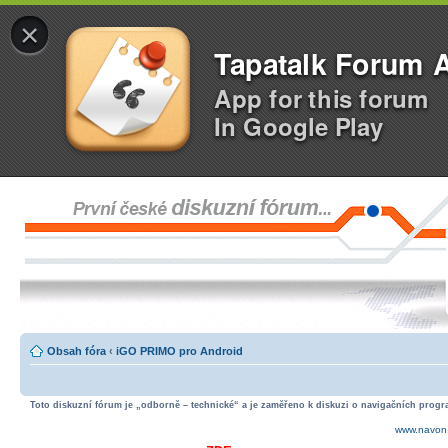
×
Tapatalk Forum 
App for this forum
In Google Play
Obsah fóra
‹
iGO PRIMO pro Android
Toto diskuzní fórum je „odborně – technické“ a je zaměřeno k diskuzi o navigačních progra
www.navon.