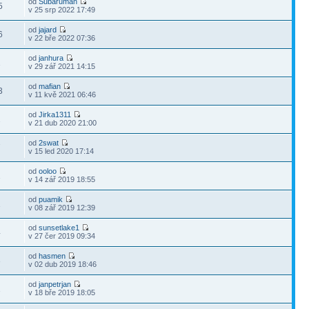
od
Subaruman
5
v 25 srp 2022 17:49
od
jajard
6
v 22 bře 2022 07:36
od
janhura
1
v 29 zář 2021 14:15
od
mafian
3
v 11 kvě 2021 06:46
od
Jirka1311
2
v 21 dub 2020 21:00
od
2swat
7
v 15 led 2020 17:14
od
ooloo
1
v 14 zář 2019 18:55
od
puamik
1
v 08 zář 2019 12:39
od
sunsetlake1
4
v 27 čer 2019 09:34
od
hasmen
3
v 02 dub 2019 18:46
od
janpetrjan
1
v 18 bře 2019 18:05