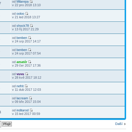
od
Milarepa
7
v 22 pro 2018 13:10
od
ooloo
8
v 21 led 2018 13:27
od
shock78
7
v 13 říj 2017 21:29
od
benben
9
v 24 srp 2017 14:17
od
benben
9
v 24 srp 2017 07:54
od
amatér
5
v 29 čer 2017 17:36
od
vuvu
6
v 28 kvě 2017 18:12
od
nefrit
8
v 11 dub 2017 12:03
od
lacream
2
v 09 bře 2017 15:04
od
inditarod
4
v 15 led 2017 00:59
Další