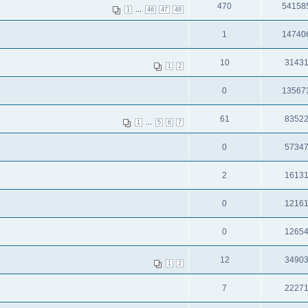
470
54158
...
1
46
47
48
1
14740
10
3143
1
2
0
13567
61
8352
...
1
5
6
7
0
5734
2
1613
0
1216
0
1265
12
3490
1
2
7
2227