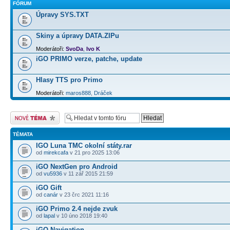
FÓRUM
Úpravy SYS.TXT
Skiny a úpravy DATA.ZIPu
Moderátoři:
SvoDa
,
Ivo K
iGO PRIMO verze, patche, update
Hlasy TTS pro Primo
Moderátoři:
maros888
,
Dráček
Odeslat nové téma
TÉMATA
IGO Luna TMC okolní státy.rar
od
mirekcafa
v 21 pro 2025 13:06
iGO NextGen pro Android
od
vu5936
v 11 zář 2015 21:59
iGO Gift
od
canár
v 23 črc 2021 11:16
iGO Primo 2.4 nejde zvuk
od
lapal
v 10 úno 2018 19:40
iGO Navigation