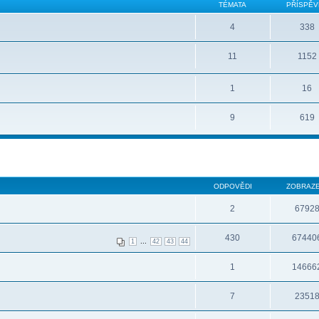
TÉMATA
PŘÍSPĚV
4
338
11
1152
1
16
9
619
ODPOVĚDI
ZOBRAZE
2
6792
430
67440
...
1
42
43
44
1
14666
7
2351