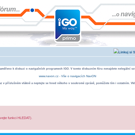
zaměřeno k diskuzi o navigačních programech IGO. V tomto diskuzním fóru nenajdete nelegální sof
www.navon.cz - Vše o navigacích NavON
taz v příslušném vlákně a neptejte se hned někoho v soukromé zprávě, pomůžete tím i ostatním. Vkl
ívejte funkci HLEDAT).