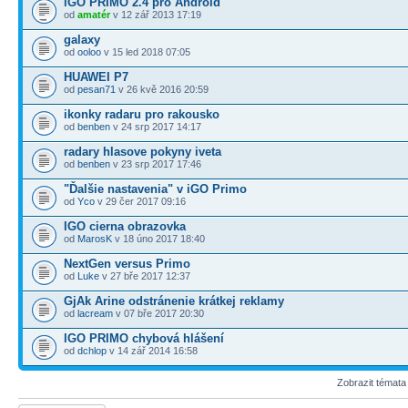
iGO PRIMO 2.4 pro Android
od
amatér
v 12 zář 2013 17:19
galaxy
od
ooloo
v 15 led 2018 07:05
HUAWEI P7
od
pesan71
v 26 kvě 2016 20:59
ikonky radaru pro rakousko
od
benben
v 24 srp 2017 14:17
radary hlasove pokyny iveta
od
benben
v 23 srp 2017 17:46
"Ďalšie nastavenia" v iGO Primo
od
Yco
v 29 čer 2017 09:16
IGO cierna obrazovka
od
MarosK
v 18 úno 2017 18:40
NextGen versus Primo
od
Luke
v 27 bře 2017 12:37
GjAk Arine odstránenie krátkej reklamy
od
lacream
v 07 bře 2017 20:30
IGO PRIMO chybová hlášení
od
dchlop
v 14 zář 2014 16:58
Zobrazit témata