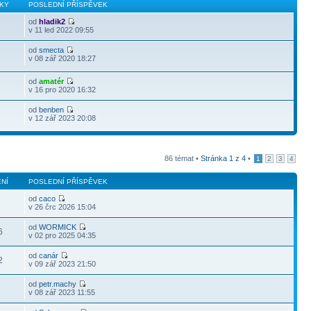
KY
POSLEDNÍ PŘÍSPĚVEK
od
hladik2
v 11 led 2022 09:55
od
smecta
v 08 zář 2020 18:27
od
amatér
v 16 pro 2020 16:32
od
benben
v 12 zář 2023 20:08
86 témat •
Stránka
1
z
4
•
1
2
3
4
NÍ
POSLEDNÍ PŘÍSPĚVEK
od
caco
8
v 26 črc 2026 15:04
od
WORMICK
6
v 02 pro 2025 04:35
od
canár
2
v 09 zář 2023 21:50
od
petr.machy
8
v 08 zář 2023 11:55