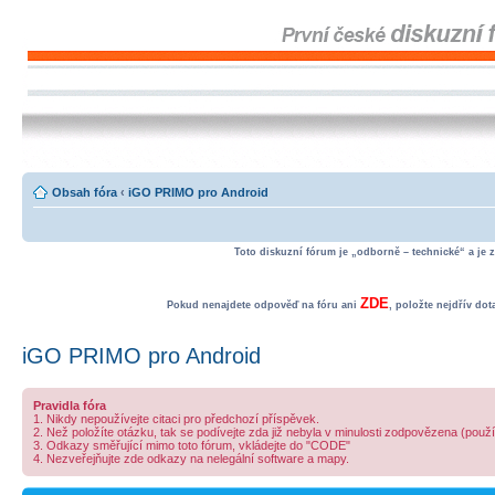
Obsah fóra
‹
iGO PRIMO pro Android
Toto diskuzní fórum je „odborně – technické“ a je 
ZDE
Pokud nenajdete odpověď na fóru ani
, položte nejdřív do
iGO PRIMO pro Android
Pravidla fóra
1. Nikdy nepoužívejte citaci pro předchozí příspěvek.
2. Než položíte otázku, tak se podívejte zda již nebyla v minulosti zodpovězena (použ
3. Odkazy směřující mimo toto fórum, vkládejte do "CODE"
4. Nezveřejňujte zde odkazy na nelegální software a mapy.