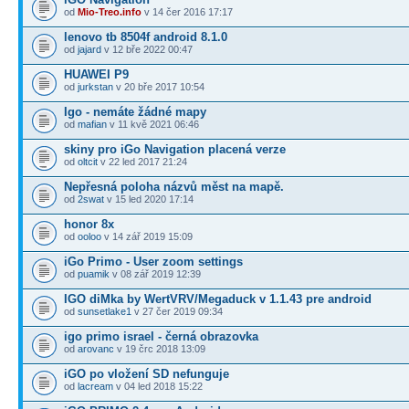
od
Mio-Treo.info
v 14 čer 2016 17:17
lenovo tb 8504f android 8.1.0
od
jajard
v 12 bře 2022 00:47
HUAWEI P9
od
jurkstan
v 20 bře 2017 10:54
Igo - nemáte žádné mapy
od
mafian
v 11 kvě 2021 06:46
skiny pro iGo Navigation placená verze
od
oltcit
v 22 led 2017 21:24
Nepřesná poloha názvů měst na mapě.
od
2swat
v 15 led 2020 17:14
honor 8x
od
ooloo
v 14 zář 2019 15:09
iGo Primo - User zoom settings
od
puamik
v 08 zář 2019 12:39
IGO diMka by WertVRV/Megaduck v 1.1.43 pre android
od
sunsetlake1
v 27 čer 2019 09:34
igo primo israel - černá obrazovka
od
arovanc
v 19 črc 2018 13:09
iGO po vložení SD nefunguje
od
lacream
v 04 led 2018 15:22