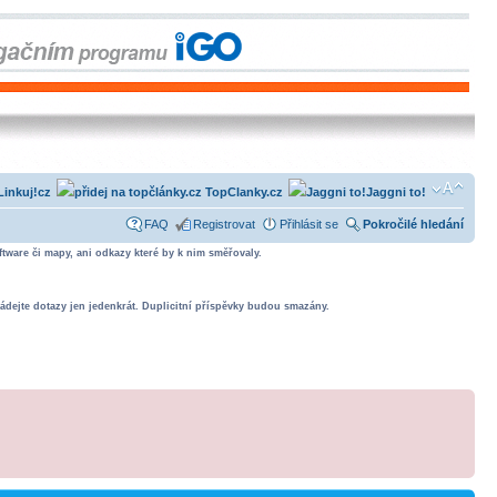
Linkuj!cz
TopClanky.cz
Jaggni to!
FAQ
Registrovat
Přihlásit se
Pokročilé hledání
tware či mapy, ani odkazy které by k nim směřovaly.
ádejte dotazy jen jedenkrát. Duplicitní příspěvky budou smazány.