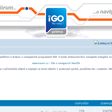
zaměřeno k diskuzi o navigačních programech IGO. V tomto diskuzním fóru nenajdete nelegální sof
www.navon.cz - Vše o navigacích NavON
taz v příslušném vlákně a neptejte se hned někoho v soukromé zprávě, pomůžete tím i ostatním. Vkl
ODPOVĚDI
ZOBRAZE
279
31675