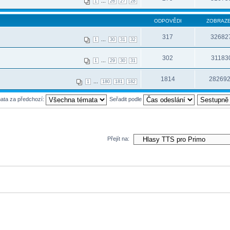
...
1
26
27
28
ODPOVĚDI
ZOBRAZE
317
32682
...
1
30
31
32
302
31183
...
1
29
30
31
1814
28269
...
1
180
181
182
mata za předchozí:
Seřadit podle
Přejít na: