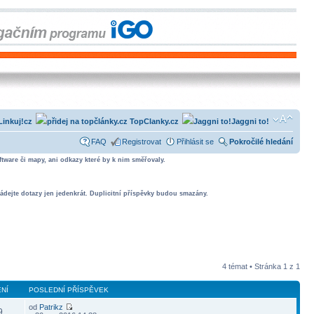
Linkuj!cz
TopClanky.cz
Jaggni to!
FAQ
Registrovat
Přihlásit se
Pokročilé hledání
tware či mapy, ani odkazy které by k nim směřovaly.
ádejte dotazy jen jedenkrát. Duplicitní příspěvky budou smazány.
4 témat • Stránka
1
z
1
NÍ
POSLEDNÍ PŘÍSPĚVEK
od
Patrikz
9