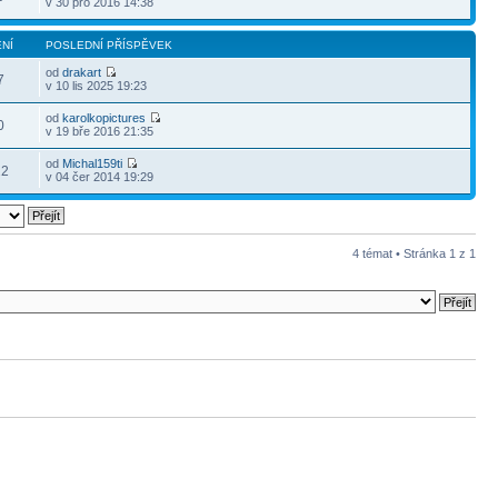
v 30 pro 2016 14:38
NÍ
POSLEDNÍ PŘÍSPĚVEK
od
drakart
7
v 10 lis 2025 19:23
od
karolkopictures
0
v 19 bře 2016 21:35
od
Michal159ti
22
v 04 čer 2014 19:29
4 témat • Stránka
1
z
1