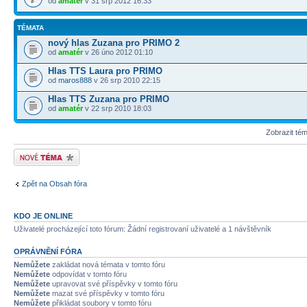
od
amatér
v 31 srp 2012 16:33
TÉMATA
nový hlas Zuzana pro PRIMO 2
od
amatér
v 26 úno 2012 01:10
Hlas TTS Laura pro PRIMO
od
maros888
v 26 srp 2010 22:15
Hlas TTS Zuzana pro PRIMO
od
amatér
v 22 srp 2010 18:03
Zobrazit té
Odeslat nové téma
Zpět na Obsah fóra
KDO JE ONLINE
Uživatelé procházející toto fórum: Žádní registrovaní uživatelé a 1 návštěvník
OPRÁVNĚNÍ FÓRA
Nemůžete
zakládat nová témata v tomto fóru
Nemůžete
odpovídat v tomto fóru
Nemůžete
upravovat své příspěvky v tomto fóru
Nemůžete
mazat své příspěvky v tomto fóru
Nemůžete
přikládat soubory v tomto fóru