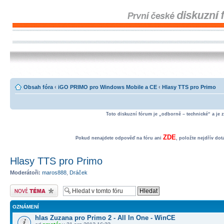
Obsah fóra
‹
iGO PRIMO pro Windows Mobile a CE
‹
Hlasy TTS pro Primo
Toto diskuzní fórum je „odborně – technické“ a je 
ZDE
Pokud nenajdete odpověď na fóru ani
, položte nejdřív do
Hlasy TTS pro Primo
Moderátoři:
maros888
,
Dráček
Odeslat nové téma
OZNÁMENÍ
hlas Zuzana pro Primo 2 - All In One - WinCE