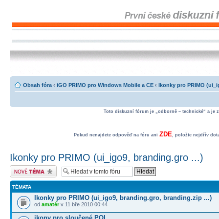
Obsah fóra
‹
iGO PRIMO pro Windows Mobile a CE
‹
Ikonky pro PRIMO (ui_ig
Toto diskuzní fórum je „odborně – technické“ a je 
ZDE
Pokud nenajdete odpověď na fóru ani
, položte nejdřív do
Ikonky pro PRIMO (ui_igo9, branding.gro ...)
Odeslat nové téma
TÉMATA
Ikonky pro PRIMO (ui_igo9, branding.gro, branding.zip ...)
od
amatér
v 11 bře 2010 00:44
ikony pro sloučené POI