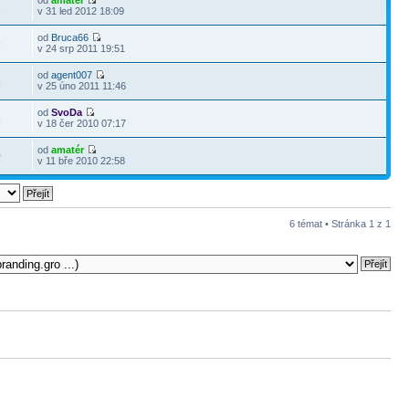
od
amatér
1
v 31 led 2012 18:09
od
Bruca66
9
v 24 srp 2011 19:51
od
agent007
5
v 25 úno 2011 11:46
od
SvoDa
5
v 18 čer 2010 07:17
od
amatér
0
v 11 bře 2010 22:58
6 témat • Stránka
1
z
1