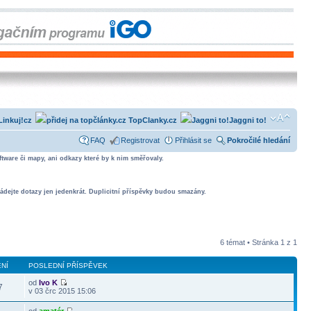
Linkuj!cz
TopClanky.cz
Jaggni to!
FAQ
Registrovat
Přihlásit se
Pokročilé hledání
tware či mapy, ani odkazy které by k nim směřovaly.
ádejte dotazy jen jedenkrát. Duplicitní příspěvky budou smazány.
6 témat • Stránka
1
z
1
NÍ
POSLEDNÍ PŘÍSPĚVEK
od
Ivo K
7
v 03 črc 2015 15:06