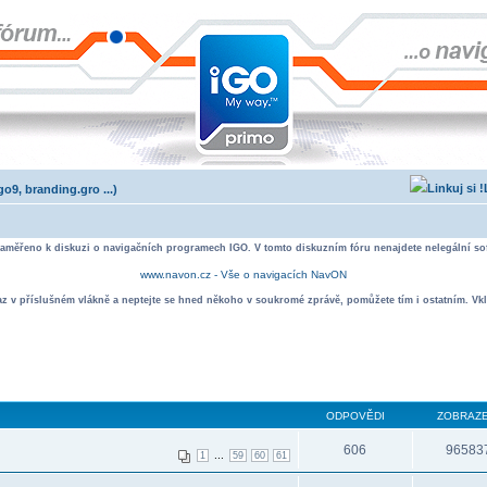
o9, branding.gro ...)
zaměřeno k diskuzi o navigačních programech IGO. V tomto diskuzním fóru nenajdete nelegální sof
www.navon.cz - Vše o navigacích NavON
taz v příslušném vlákně a neptejte se hned někoho v soukromé zprávě, pomůžete tím i ostatním. Vkl
ODPOVĚDI
ZOBRAZE
606
96583
...
1
59
60
61