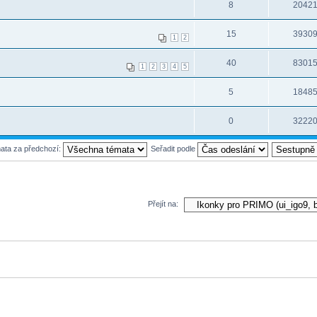
8
2042
15
3930
1
2
40
8301
1
2
3
4
5
5
1848
0
3222
mata za předchozí:
Seřadit podle
Přejít na: