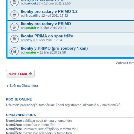
od
davidek75
v 12 úno 2011 21:56
Ikonky pro radary v PRIMO 1.2
od
Bruca66
v 12 kvě 2011 17:32
Ikonky pro radary v PRIMO
od
amatér
v 09 čer 2010 20:21
Ikonka PRIMA do spouštěče
od
pithy
v 10 čer 2010 17:34
Ikonky v PRIMO (pro soubory *.kml)
od
amatér
v 11 bře 2010 22:58
Zobrazit té
Odeslat nové téma
Zpět na Obsah fóra
KDO JE ONLINE
Uživatelé procházející toto fórum: Žádní registrovaní uživatelé a 2 návštevníků
OPRÁVNĚNÍ FÓRA
Nemůžete
zakládat nová témata v tomto fóru
Nemůžete
odpovídat v tomto fóru
Nemůžete
upravovat své příspěvky v tomto fóru
Nemůžete
mazat své příspěvky v tomto fóru