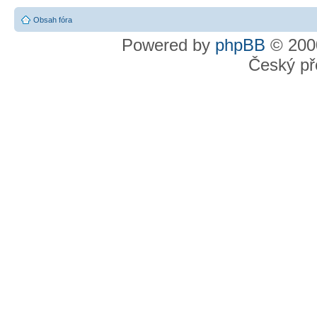
Obsah fóra
Powered by
phpBB
© 2000
Český př