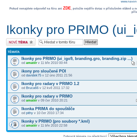
www.navon.
ZDE
Pokud nenajdete odpověď na fóru ani
, položte nejdřív dotaz v příslušném vlákně a 
pří
Ikonky pro PRIMO (ui_ig
Odeslat nové téma
TÉMATA
Ikonky pro PRIMO (ui_igo9, branding.gro, branding.zip ...)
od
amatér
v 11 bře 2010 00:44
ikony pro sloučené POI
od
davidek75
v 12 úno 2011 21:56
Ikonky pro radary v PRIMO 1.2
od
Bruca66
v 12 kvě 2011 17:32
Ikonky pro radary v PRIMO
od
amatér
v 09 čer 2010 20:21
Ikonka PRIMA do spouštěče
od
pithy
v 10 čer 2010 17:34
Ikonky v PRIMO (pro soubory *.kml)
od
amatér
v 11 bře 2010 22:58
Zobrazit témata za předchozí: