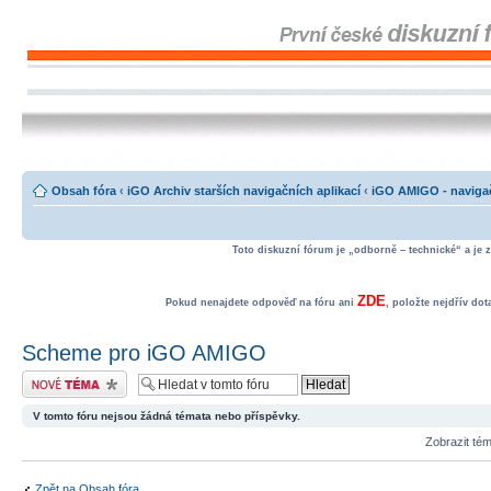
Obsah fóra
‹
iGO Archiv starších navigačních aplikací
‹
iGO AMIGO - navigač
Toto diskuzní fórum je „odborně – technické“ a je 
ZDE
Pokud nenajdete odpověď na fóru ani
, položte nejdřív do
Scheme pro iGO AMIGO
Odeslat nové téma
V tomto fóru nejsou žádná témata nebo příspěvky.
Zobrazit té
Zpět na Obsah fóra