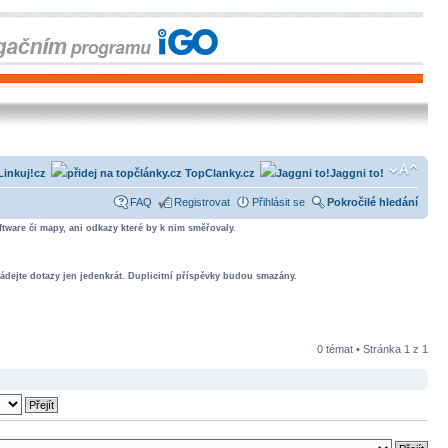
Linkuj!cz
TopClanky.cz
Jaggni to!
FAQ
Registrovat
Přihlásit se
Pokročilé hledání
tware či mapy, ani odkazy které by k nim směřovaly.
ádejte dotazy jen jedenkrát. Duplicitní příspěvky budou smazány.
0 témat • Stránka
1
z
1