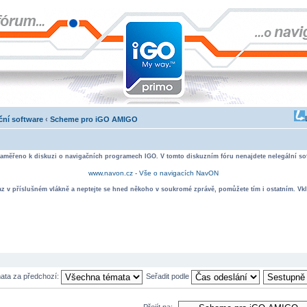
ní software
‹
Scheme pro iGO AMIGO
zaměřeno k diskuzi o navigačních programech IGO. V tomto diskuzním fóru nenajdete nelegální sof
www.navon.cz - Vše o navigacích NavON
taz v příslušném vlákně a neptejte se hned někoho v soukromé zprávě, pomůžete tím i ostatním. Vkl
mata za předchozí:
Seřadit podle
Přejít na: