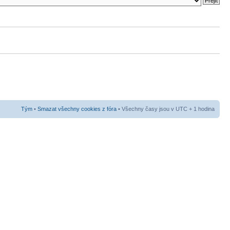
Tým
•
Smazat všechny cookies z fóra
• Všechny časy jsou v UTC + 1 hodina