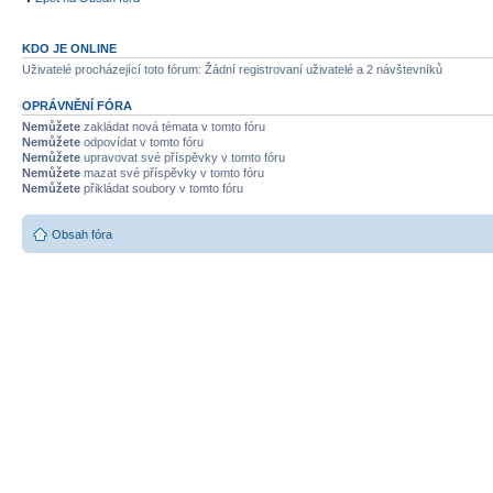
KDO JE ONLINE
Uživatelé procházející toto fórum: Žádní registrovaní uživatelé a 2 návštevníků
OPRÁVNĚNÍ FÓRA
Nemůžete
zakládat nová témata v tomto fóru
Nemůžete
odpovídat v tomto fóru
Nemůžete
upravovat své příspěvky v tomto fóru
Nemůžete
mazat své příspěvky v tomto fóru
Nemůžete
přikládat soubory v tomto fóru
Obsah fóra