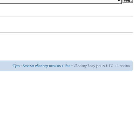
Tým
•
Smazat všechny cookies z fóra
• Všechny časy jsou v UTC + 1 hodina