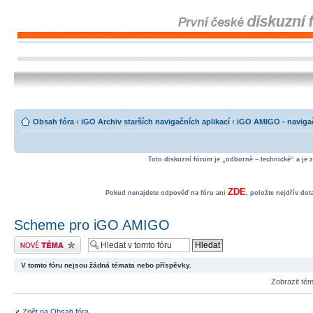
Obsah fóra
‹
iGO Archiv starších navigačních aplikací
‹
iGO AMIGO - navigač
Toto diskuzní fórum je „odborně – technické“ a je 
ZDE
Pokud nenajdete odpověď na fóru ani
, položte nejdřív do
Scheme pro iGO AMIGO
Odeslat nové téma
V tomto fóru nejsou žádná témata nebo příspěvky.
Zobrazit té
Zpět na Obsah fóra