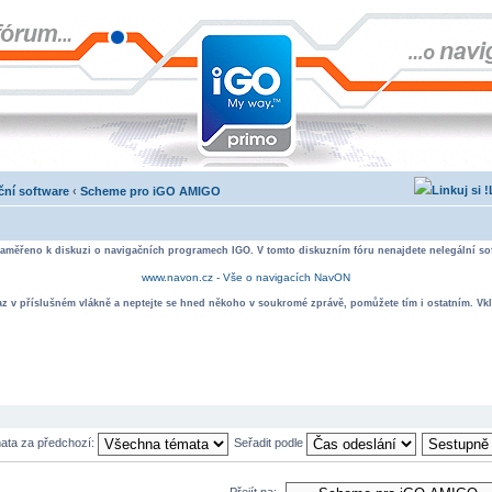
ní software
‹
Scheme pro iGO AMIGO
zaměřeno k diskuzi o navigačních programech IGO. V tomto diskuzním fóru nenajdete nelegální sof
www.navon.cz - Vše o navigacích NavON
taz v příslušném vlákně a neptejte se hned někoho v soukromé zprávě, pomůžete tím i ostatním. Vkl
mata za předchozí:
Seřadit podle
Přejít na: