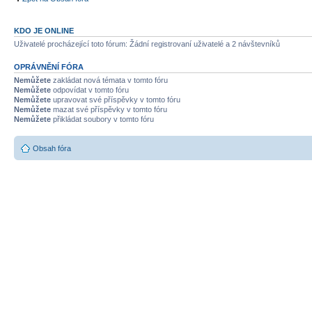
KDO JE ONLINE
Uživatelé procházející toto fórum: Žádní registrovaní uživatelé a 2 návštevníků
OPRÁVNĚNÍ FÓRA
Nemůžete
zakládat nová témata v tomto fóru
Nemůžete
odpovídat v tomto fóru
Nemůžete
upravovat své příspěvky v tomto fóru
Nemůžete
mazat své příspěvky v tomto fóru
Nemůžete
přikládat soubory v tomto fóru
Obsah fóra