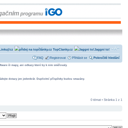
Linkuj!cz
TopClanky.cz
Jaggni to!
FAQ
Registrovat
Přihlásit se
Pokročilé hledání
tware či mapy, ani odkazy které by k nim směřovaly.
ádejte dotazy jen jedenkrát. Duplicitní příspěvky budou smazány.
0 témat • Stránka
1
z
1