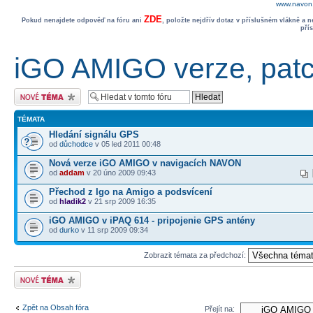
www.navon.
ZDE
Pokud nenajdete odpověď na fóru ani
, položte nejdřív dotaz v příslušném vlákně a 
pří
iGO AMIGO verze, patc
Odeslat nové téma
TÉMATA
Hledání signálu GPS
od
důchodce
v 05 led 2011 00:48
Nová verze iGO AMIGO v navigacích NAVON
od
addam
v 20 úno 2009 09:43
Přechod z Igo na Amigo a podsvícení
od
hladik2
v 21 srp 2009 16:35
iGO AMIGO v iPAQ 614 - pripojenie GPS antény
od
durko
v 11 srp 2009 09:34
Zobrazit témata za předchozí:
Odeslat nové téma
Zpět na Obsah fóra
Přejít na: