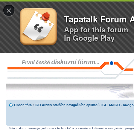
×
Tapatalk Forum 
App for this forum
In Google Play
Obsah fóra
‹
iGO Archiv starších navigačních aplikací
‹
iGO AMIGO - navigač
Toto diskuzní fórum je „odborně – technické“ a je zaměřeno k diskuzi o navigačních progra