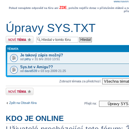
www.navon.
ZDE
Pokud nenajdete odpověď na fóru ani
, položte nejdřív dotaz v příslušném vlákně a 
pří
Úpravy SYS.TXT
Odeslat nové téma
TÉMATA
Je takový zápis možný?
od
pithy
v 31 bře 2010 13:51
Sys.txt v Amigu??
od
david539
v 03 srp 2009 21:25
Zobrazit témata za předchozí:
Odeslat nové téma
Zpět na Obsah fóra
Přejít na:
KDO JE ONLINE