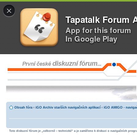
×
Tapatalk Forum 
App for this forum
In Google Play
Obsah fóra
‹
iGO Archiv starších navigačních aplikací
‹
iGO AMIGO - navigač
Toto diskuzní fórum je „odborně – technické“ a je zaměřeno k diskuzi o navigačních progra