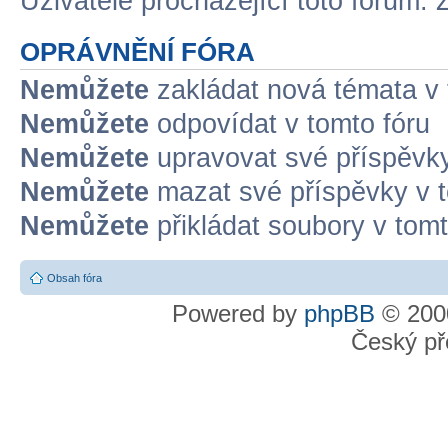
Uživatelé procházející toto fórum: 
OPRÁVNĚNÍ FÓRA
Nemůžete
zakládat nová témata v 
Nemůžete
odpovídat v tomto fóru
Nemůžete
upravovat své příspěvky
Nemůžete
mazat své příspěvky v t
Nemůžete
přikládat soubory v tomt
Obsah fóra
Powered by
phpBB
© 2000
Český př