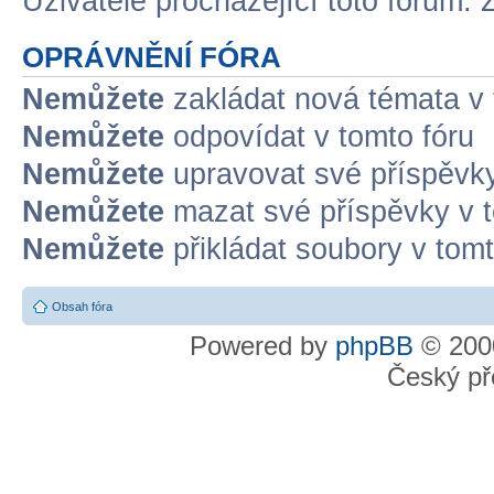
Uživatelé procházející toto fórum: 
OPRÁVNĚNÍ FÓRA
Nemůžete
zakládat nová témata v 
Nemůžete
odpovídat v tomto fóru
Nemůžete
upravovat své příspěvky
Nemůžete
mazat své příspěvky v t
Nemůžete
přikládat soubory v tomt
Obsah fóra
Powered by
phpBB
© 2000
Český př