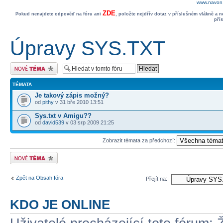
www.navon.
ZDE
Pokud nenajdete odpověď na fóru ani
, položte nejdřív dotaz v příslušném vlákně a 
pří
Úpravy SYS.TXT
Odeslat nové téma
TÉMATA
Je takový zápis možný?
od
pithy
v 31 bře 2010 13:51
Sys.txt v Amigu??
od
david539
v 03 srp 2009 21:25
Zobrazit témata za předchozí:
Odeslat nové téma
Zpět na Obsah fóra
Přejít na:
KDO JE ONLINE