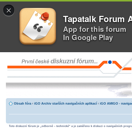
×
Tapatalk Forum 
App for this forum
In Google Play
Obsah fóra
‹
iGO Archiv starších navigačních aplikací
‹
iGO AMIGO - navigač
Toto diskuzní fórum je „odborně – technické“ a je zaměřeno k diskuzi o navigačních progra