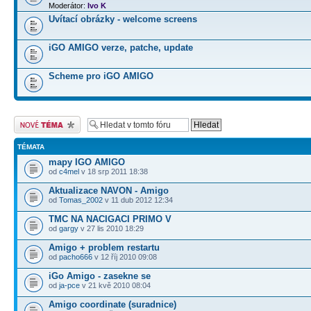
Moderátor:
Ivo K
Uvítací obrázky - welcome screens
iGO AMIGO verze, patche, update
Scheme pro iGO AMIGO
Odeslat nové téma
TÉMATA
mapy IGO AMIGO
od
c4mel
v 18 srp 2011 18:38
Aktualizace NAVON - Amigo
od
Tomas_2002
v 11 dub 2012 12:34
TMC NA NACIGACI PRIMO V
od
gargy
v 27 lis 2010 18:29
Amigo + problem restartu
od
pacho666
v 12 říj 2010 09:08
iGo Amigo - zasekne se
od
ja-pce
v 21 kvě 2010 08:04
Amigo coordinate (suradnice)