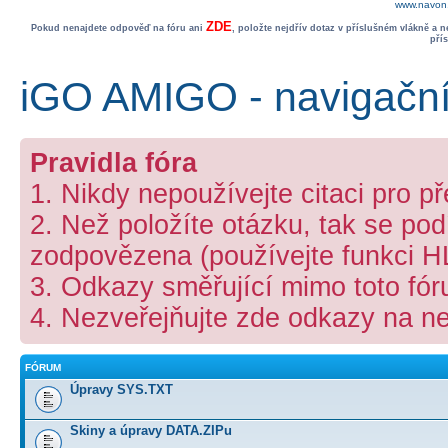
www.navon.
ZDE
Pokud nenajdete odpověď na fóru ani
, položte nejdřív dotaz v příslušném vlákně a 
pří
iGO AMIGO - navigační
Pravidla fóra
1. Nikdy nepoužívejte citaci pro p
2. Než položíte otázku, tak se podí
zodpovězena (používejte funkci 
3. Odkazy směřující mimo toto fó
4. Nezveřejňujte zde odkazy na ne
FÓRUM
Úpravy SYS.TXT
Skiny a úpravy DATA.ZIPu