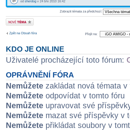
od
sherdog
v 24 bře 2010 16:42
Zobrazit témata za předchozí:
Odeslat nové téma
Zpět na Obsah fóra
Přejít na:
KDO JE ONLINE
Uživatelé procházející toto fórum:
OPRÁVNĚNÍ FÓRA
Nemůžete
zakládat nová témata v 
Nemůžete
odpovídat v tomto fóru
Nemůžete
upravovat své příspěvky
Nemůžete
mazat své příspěvky v t
Nemůžete
přikládat soubory v tomt