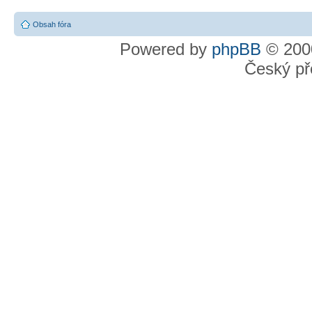
Obsah fóra
Powered by
phpBB
© 2000
Český př