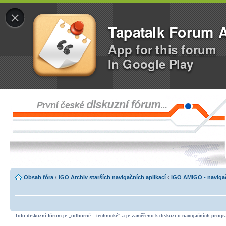
×
Tapatalk Forum 
App for this forum
In Google Play
Obsah fóra
‹
iGO Archiv starších navigačních aplikací
‹
iGO AMIGO - navigač
Toto diskuzní fórum je „odborně – technické“ a je zaměřeno k diskuzi o navigačních progra