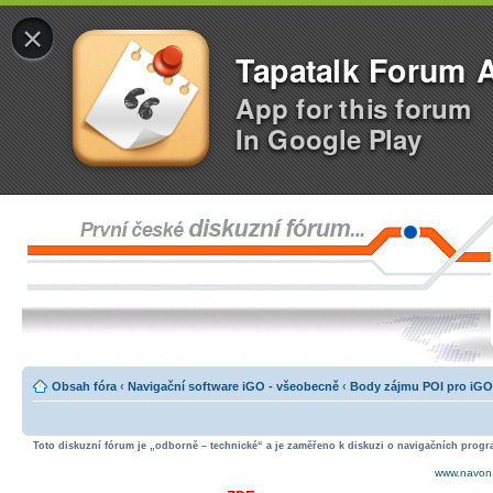
×
Tapatalk Forum 
App for this forum
In Google Play
Obsah fóra
‹
Navigační software iGO - všeobecně
‹
Body zájmu POI pro iGO
Toto diskuzní fórum je „odborně – technické“ a je zaměřeno k diskuzi o navigačních progra
www.navon.