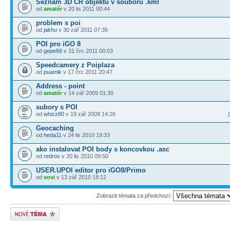
Seznam 3D ČR objektů v souboru .kml
od
amatér
v 20 lis 2011 00:44
problem s poi
od
jakhu
v 30 zář 2011 07:35
POI pro iGO 8
od
gepe66
v 31 črc 2011 00:03
Speedcamery z Poiplaza
od
puamik
v 17 črc 2011 20:47
Address - point
od
amatér
v 14 zář 2009 01:30
subory s POI
od
whizz80
v 19 zář 2009 14:26
Geocaching
od
heda11
v 24 lis 2010 19:33
ako instalovat POI body s koncovkou .asc
od
redrox
v 20 lis 2010 09:50
USER.UPOI editor pro iGO8/Primo
od
vovi
v 13 zář 2010 18:12
Zobrazit témata za předchozí:
Odeslat nové téma