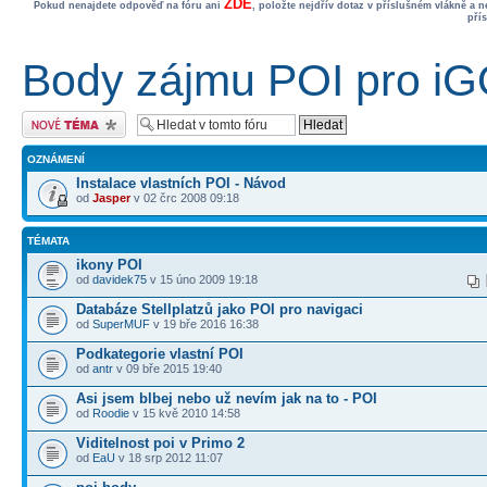
ZDE
Pokud nenajdete odpověď na fóru ani
, položte nejdřív dotaz v příslušném vlákně a 
pří
Body zájmu POI pro i
Odeslat nové téma
OZNÁMENÍ
Instalace vlastních POI - Návod
od
Jasper
v 02 črc 2008 09:18
TÉMATA
ikony POI
od
davidek75
v 15 úno 2009 19:18
Databáze Stellplatzů jako POI pro navigaci
od
SuperMUF
v 19 bře 2016 16:38
Podkategorie vlastní POI
od
antr
v 09 bře 2015 19:40
Asi jsem blbej nebo už nevím jak na to - POI
od
Roodie
v 15 kvě 2010 14:58
Viditelnost poi v Primo 2
od
EaU
v 18 srp 2012 11:07