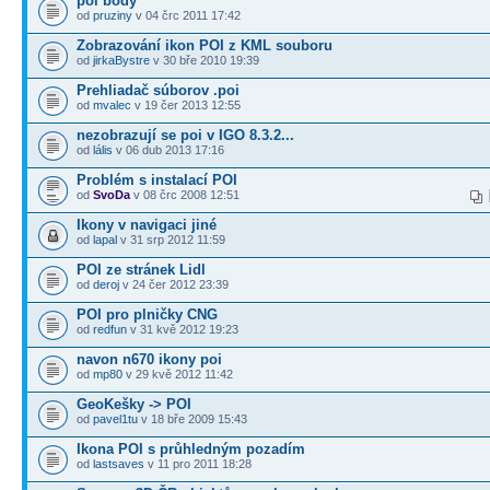
poi body
od
pruziny
v 04 črc 2011 17:42
Zobrazování ikon POI z KML souboru
od
jirkaBystre
v 30 bře 2010 19:39
Prehliadač súborov .poi
od
mvalec
v 19 čer 2013 12:55
nezobrazují se poi v IGO 8.3.2...
od
lális
v 06 dub 2013 17:16
Problém s instalací POI
od
SvoDa
v 08 črc 2008 12:51
Ikony v navigaci jiné
od
lapal
v 31 srp 2012 11:59
POI ze stránek Lidl
od
deroj
v 24 čer 2012 23:39
POI pro plničky CNG
od
redfun
v 31 kvě 2012 19:23
navon n670 ikony poi
od
mp80
v 29 kvě 2012 11:42
GeoKešky -> POI
od
pavel1tu
v 18 bře 2009 15:43
Ikona POI s průhledným pozadím
od
lastsaves
v 11 pro 2011 18:28