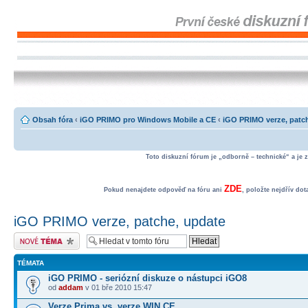
Obsah fóra
‹
iGO PRIMO pro Windows Mobile a CE
‹
iGO PRIMO verze, patc
Toto diskuzní fórum je „odborně – technické“ a je 
ZDE
Pokud nenajdete odpověď na fóru ani
, položte nejdřív do
iGO PRIMO verze, patche, update
Odeslat nové téma
TÉMATA
iGO PRIMO - seriózní diskuze o nástupci iGO8
od
addam
v 01 bře 2010 15:47
Verze Prima vs. verze WIN CE