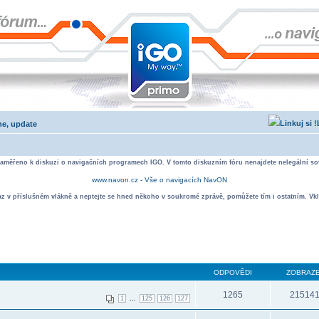
he, update
zaměřeno k diskuzi o navigačních programech IGO. V tomto diskuzním fóru nenajdete nelegální sof
www.navon.cz - Vše o navigacích NavON
taz v příslušném vlákně a neptejte se hned někoho v soukromé zprávě, pomůžete tím i ostatním. Vkl
ODPOVĚDI
ZOBRAZE
1265
21514
...
1
125
126
127