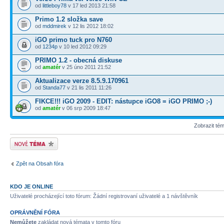
od
littleboy78
v 17 led 2013 21:58
Primo 1.2 složka save
od
mddmirek
v 12 lis 2012 18:02
iGO primo tuck pro N760
od
1234p
v 10 led 2012 09:29
PRIMO 1.2 - obecná diskuse
od
amatér
v 25 úno 2011 21:52
Aktualizace verze 8.5.9.170961
od
Standa77
v 21 lis 2011 11:26
FIKCE!!! iGO 2009 - EDIT: nástupce iGO8 = iGO PRIMO ;-)
od
amatér
v 06 srp 2009 18:47
Zobrazit té
Odeslat nové téma
Zpět na Obsah fóra
KDO JE ONLINE
Uživatelé procházející toto fórum: Žádní registrovaní uživatelé a 1 návštěvník
OPRÁVNĚNÍ FÓRA
Nemůžete
zakládat nová témata v tomto fóru