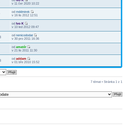
od
Ivo K
8
v 11 čer 2020 10:22
od
mddmirek
0
v 16 lis 2012 12:51
od
Ivo K
2
v 10 led 2012 09:47
od
nenicododat
8
v 30 pro 2011 16:36
od
amatér
1
v 21 lis 2011 11:30
od
addam
8
v 01 bře 2010 15:52
7 témat • Stránka
1
z
1