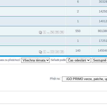
6
3032
2
1425
1
1401
550
90138
...
1
54
55
56
1
1725
140
14504
...
1
13
14
15
mata za předchozí:
Seřadit podle
Přejít na: