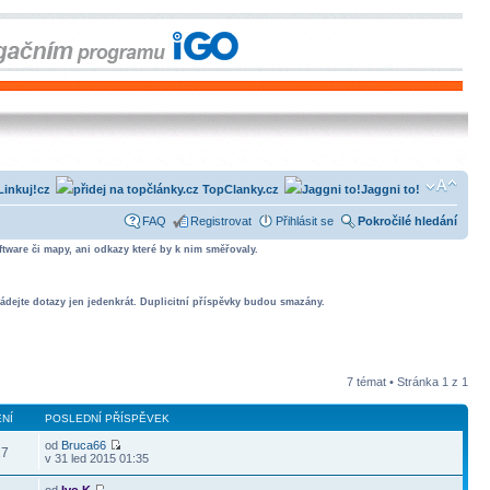
Linkuj!cz
TopClanky.cz
Jaggni to!
FAQ
Registrovat
Přihlásit se
Pokročilé hledání
tware či mapy, ani odkazy které by k nim směřovaly.
ádejte dotazy jen jedenkrát. Duplicitní příspěvky budou smazány.
7 témat • Stránka
1
z
1
NÍ
POSLEDNÍ PŘÍSPĚVEK
od
Bruca66
17
v 31 led 2015 01:35