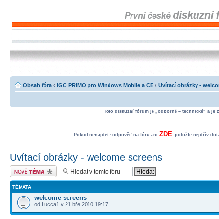
Obsah fóra
‹
iGO PRIMO pro Windows Mobile a CE
‹
Uvítací obrázky - welc
Toto diskuzní fórum je „odborně – technické“ a je 
ZDE
Pokud nenajdete odpověď na fóru ani
, položte nejdřív do
Uvítací obrázky - welcome screens
Odeslat nové téma
TÉMATA
welcome screens
od Lucca1 v 21 bře 2010 19:17