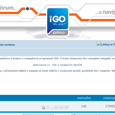
ome screens
zaměřeno k diskuzi o navigačních programech IGO. V tomto diskuzním fóru nenajdete nelegální sof
www.navon.cz - Vše o navigacích NavON
taz v příslušném vlákně a neptejte se hned někoho v soukromé zprávě, pomůžete tím i ostatním. Vkl
ODPOVĚDI
ZOBRAZE
146
17646
...
1
13
14
15