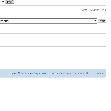
1 téma • Stránka
1
z
1
Tým
•
Smazat všechny cookies z fóra
• Všechny časy jsou v UTC + 1 hodina