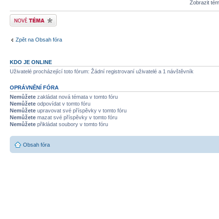
Zobrazit té
Odeslat nové téma
Zpět na Obsah fóra
KDO JE ONLINE
Uživatelé procházející toto fórum: Žádní registrovaní uživatelé a 1 návštěvník
OPRÁVNĚNÍ FÓRA
Nemůžete
zakládat nová témata v tomto fóru
Nemůžete
odpovídat v tomto fóru
Nemůžete
upravovat své příspěvky v tomto fóru
Nemůžete
mazat své příspěvky v tomto fóru
Nemůžete
přikládat soubory v tomto fóru
Obsah fóra