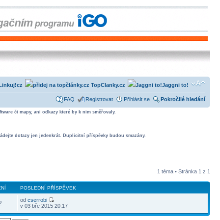
Linkuj!cz
TopClanky.cz
Jaggni to!
FAQ
Registrovat
Přihlásit se
Pokročilé hledání
tware či mapy, ani odkazy které by k nim směřovaly.
ádejte dotazy jen jedenkrát. Duplicitní příspěvky budou smazány.
1 téma • Stránka
1
z
1
NÍ
POSLEDNÍ PŘÍSPĚVEK
od
cserrobi
2
v 03 bře 2015 20:17